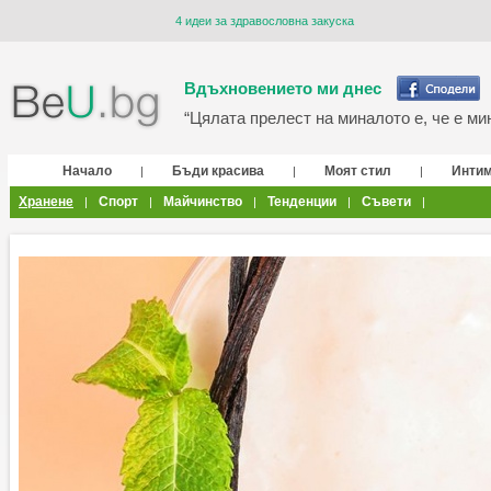
4 идеи за здравословна закуска
Вдъхновението ми днес
“Цялата прелест на миналото е, че е мин
Начало
Бъди красива
Моят стил
Инти
|
|
|
Хранене
Спорт
Майчинство
Тенденции
Съвети
|
|
|
|
|