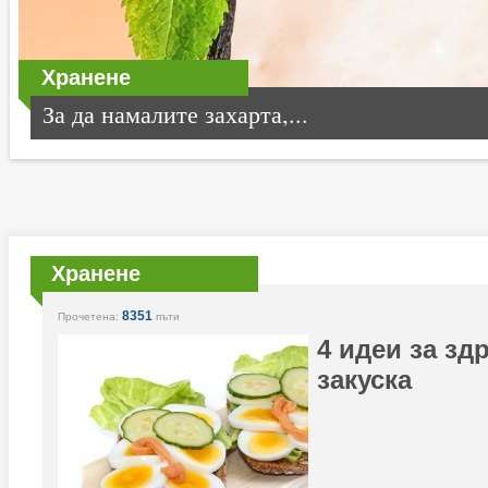
Хранене
За да намалите захарта,...
Хранене
8351
Прочетена:
пъти
4 идеи за з
закуска