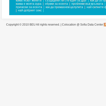
какво искат жените
|
създадени ли сте един за друг
|
как да се п
каква е моята аура
|
обувки за есента
|
проблеми във връзката
|
прически за есента
|
как да премахнем целулита
|
най-силните 
|
най-добрият секс
|
Copyright © 2010 BEU All rights reserved. |
Colocation @ Sofia Data Center