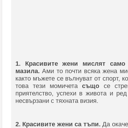
1. Красивите жени мислят само
мазила.
Ами то почти всяка жена мис
както мъжете се вълнуват от спорт, к
това тези момичета
също
се стр
приятелство, успехи в живота и ре
несвързани с тяхната визия.
2. Красивите жени са тъпи.
Да окач