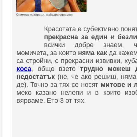
Снимков материал: wallpapersget.com
Красотата е субективно поня
прекрасна за един
и
безли
всички добре знаем, ч
момичета, за които
няма как
да кажем
са стройни, с прекрасни извивки, ху
коса
, общо взето
трудно можеш 
недостатък
(не, че ако решиш, няма
де). Точно за тях се носят
митове и 
меко казано нелепи и в които из
вярваме. Ето 3 от тях.