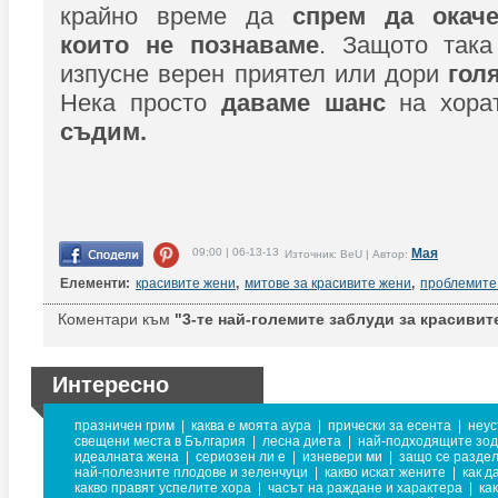
крайно време да
спрем да окаче
които не познаваме
. Защото так
изпусне верен приятел или дори
гол
Нека просто
даваме шанс
на хора
съдим.
09:00 | 06-13-13
Мая
Източник: BeU | Автор:
Елементи:
красивите жени
,
митове за красивите жени
,
проблемите
Коментари към
"3-те най-големите заблуди за красивит
Интересно
празничен грим
|
каква е моята аура
|
прически за есента
|
неус
свещени места в България
|
лесна диета
|
най-подходящите зод
идеалната жена
|
сериозен ли е
|
изневери ми
|
защо се раздел
най-полезните плодове и зеленчуци
|
какво искат жените
|
как д
какво правят успелите хора
|
часът на раждане и характера
|
ка