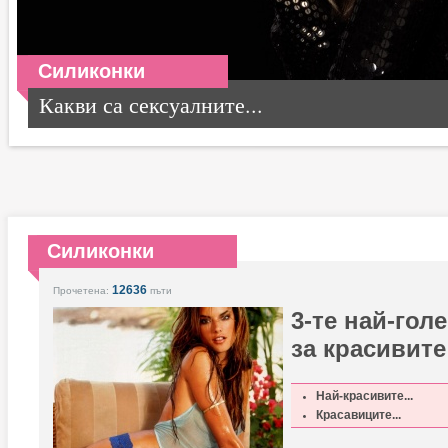
Силиконки
Какви са сексуалните...
Силиконки
12636
Прочетена:
пъти
3-те най-гол
за красивите
Най-красивите...
Красавиците...