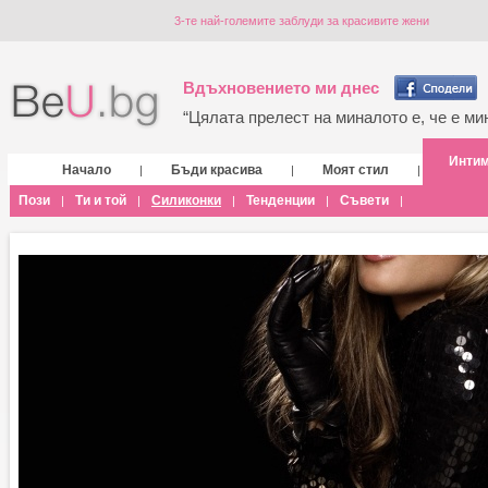
3-те най-големите заблуди за красивите жени
Вдъхновението ми днес
“Цялата прелест на миналото е, че е мин
Инти
Начало
Бъди красива
Моят стил
|
|
|
Пози
Ти и той
Силиконки
Тенденции
Съвети
|
|
|
|
|