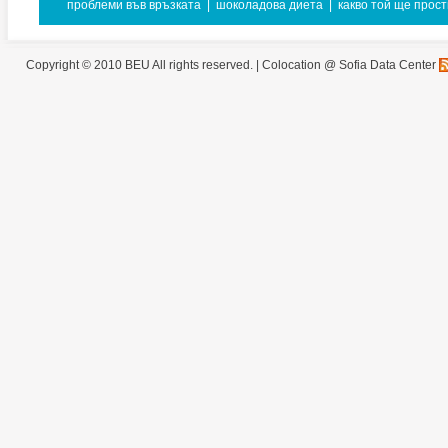
проблеми във връзката
|
шоколадова диета
|
какво той ще прост
Copyright © 2010 BEU All rights reserved. |
Colocation @ Sofia Data Center