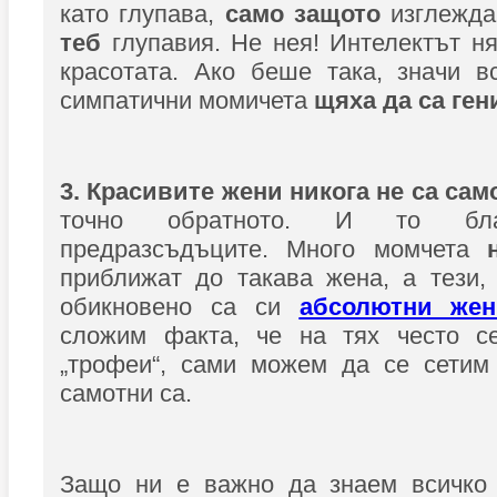
като глупава,
само защото
изглежда
теб
глупавия. Не нея! Интелектът 
красотата. Ако беше така, значи в
симпатични момичета
щяха да са ген
3. Красивите жени никога не са сам
точно обратното. И то бла
предразсъдъците. Много момчета
приближат до такава жена, а тези, 
обикновено са си
абсолютни жен
сложим факта, че на тях често с
„трофеи“, сами можем да се сетим
самотни са.
Защо ни е важно да знаем всичко