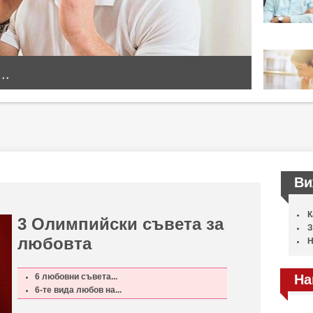
..
Ви
К
3 Олимпийски съвета за
З
любовта
Н
6 любовни съвета...
На
6-те вида любов на...