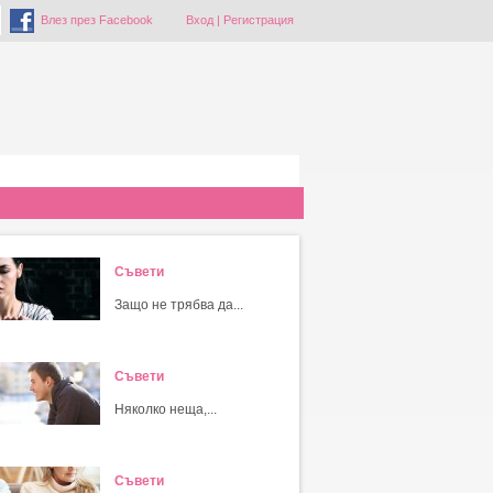
Влез през Facebook
Вход
|
Регистрация
Съвети
Защо не трябва да...
Съвети
Няколко неща,...
Съвети