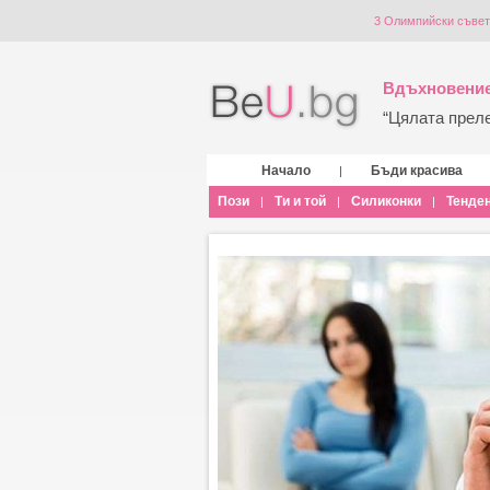
3 Олимпийски съвет
Вдъхновение
“Цялата прелес
Начало
Бъди красива
|
Пози
Ти и той
Силиконки
Тенде
|
|
|