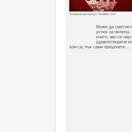
Снимков материал: nerdlike.com
Може да сметнете
успех за нелепа. 
които, ако се на
удовлетворени въ
кои са, пък сами преценете…