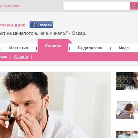
а за любовта
то ми днес
т на миналото е, че е минало.” - Оскар...
Интимно
Моят стил
Бъди здрава
Мода
|
|
|
|
нции
Съвети
|
|