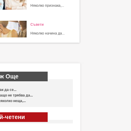
Няколко признака,...
Съвети
Няколко начина да...
ж Още
ак да се...
ащо не трябва да...
яколко неща,...
й-четени