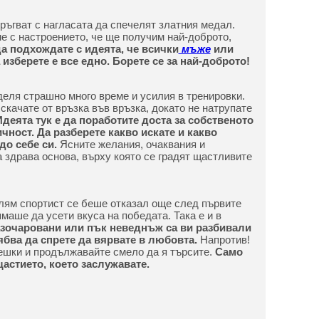
ръгват с нагласата да спечелят златния медал.
ме с настроението, че ще получим най-доброто,
а подхождате с идеята, че всички
мъже
или
 изберете е все едно. Борете се за най-доброто!
деля страшно много време и усилия в тренировки.
 скачате от връзка във връзка, докато не натрупате
Идеята тук е да поработите доста за собственото
ност. Да разберете какво искате и какво
до себе си.
Ясните желания, очаквания и
 здрава основа, върху която се градят щастливите
голям спортист се беше отказал още след първите
ямаше да усети вкуса на победата. Така е и в
азочаровани или пък неведнъж са ви разбивали
рябва да спрете да вярвате в любовта.
Напротив!
решки и продължавайте смело да я търсите.
Само
астието, което заслужавате.