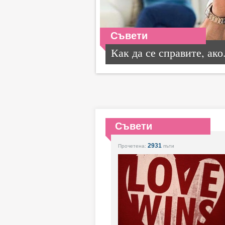
Съвети
Как да се справите, ако.
Съвети
2931
Прочетена:
пъти