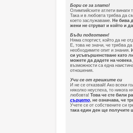
Бори се за злато!
Олимпийските атлети винаги т
Така и в любовта трябва да с
което заслужаваме.
Не бива д
жени не струват и който и да
Бъди подготвен!
Няма спортист, който да не от
Е, това не значи, че трябва да
необходимите опит и знания.
си усъвършенстване като лич
можете да дадете на човека 
възможности са една наистина
отношения.
Учи се от грешките си
И не се отказвай! Ако всеки 
няколко неуспеха, то никога н
любовта!
Това че сте били р
сърцето
, не означава, че т
Учете се от собствените си г
така един ден ще получите щ