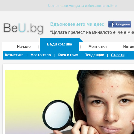
3 естествени метода за избелване на зъбите
Вдъхновението ми днес
“Цялата прелест на миналото е, че е мин
Бъди красива
Начало
Моят стил
Инти
|
|
|
Козметика
Моето тяло
Коса и грим
Тенденции
Съвети
|
|
|
|
|