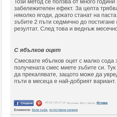
Този метод се ползва от много години
забележителен ефект. За целта трябв
няколко ягоди, докато станат на паста
зъбите 2 пъти седмично до постигане
резултат. След това и веднъж месечно
С ябълков оцет
Смесвате ябълков оцет с малко сода з
получената смес миете зъбите си. Тук
да прекалявате, защото може да увре
пъти в месеца е най-добрият вариант.
07:20 | 05-17-14
Иглика
Източник: BeU | Автор:
Елементи:
бели зъби
,
естествени начини