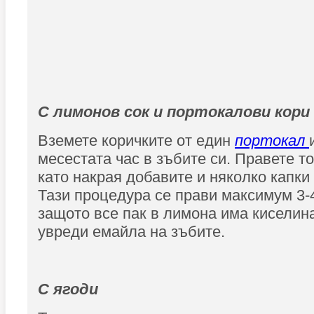
С лимонов сок и портокалови кори
Вземете коричките от един
портокал
месестата час в зъбите си. Правете то
като накрая добавите и няколко капки
Тази процедура се прави максимум 3-
защото все пак в лимона има киселина
увреди емайла на зъбите.
С ягоди