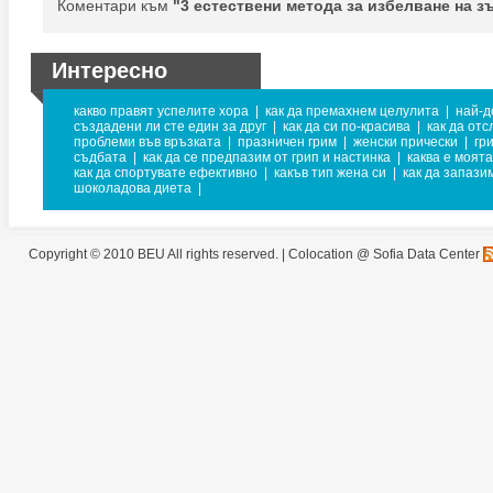
Коментари към
"3 естествени метода за избелване на з
Интересно
какво правят успелите хора
|
как да премахнем целулита
|
най-д
създадени ли сте един за друг
|
как да си по-красива
|
как да от
проблеми във връзката
|
празничен грим
|
женски прически
|
гр
съдбата
|
как да се предпазим от грип и настинка
|
каква е моята
как да спортувате ефективно
|
какъв тип жена си
|
как да запази
шоколадова диета
|
Copyright © 2010 BEU All rights reserved. |
Colocation @ Sofia Data Center