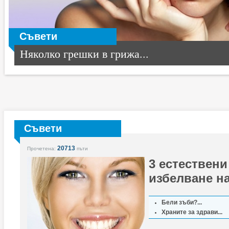
Съвети
Няколко грешки в грижа...
Съвети
20713
Прочетена:
пъти
3 естествени
избелване н
Бели зъби?...
Храните за здрави...