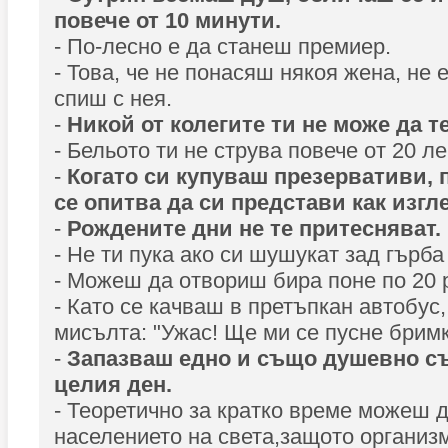
повече от 10 минути.
- По-лесно е да станеш премиер.
- Това, че не понасяш някоя жена, не 
спиш с нея.
-
Никой от колегите ти не може да те
- Бельото ти не струва повече от 20 ле
-
Когато си купуваш презервативи, 
се опитва да си представи как изгл
-
Рождените дни не те притесняват.
- Не ти пука ако си шушукат зад гърба 
- Можеш да отвориш бира поне по 20 
- Като се качваш в претъпкан автобус,
мисълта: "Ужас! Ще ми се пусне бримк
-
Запазваш едно и също душевно с
целия ден.
- Теоретично за кратко време можеш 
населението на света,защото организ