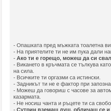
- Опашката пред мъжката тоалетна ви
- На приятелите ти не им пука дали н
-
Ако ти е горещо, можеш да си сва
- Викането в кръчмата се тълкува кат
на сила.
- Всичките ти оргазми са истински.
- Задникът ти не е фактор при запозна
- Можеш да говориш с часове за авто
казармата.
- Не носиш чанта и ръцете ти са своб
-
Сутрин вземаш душ, обличаш се и 