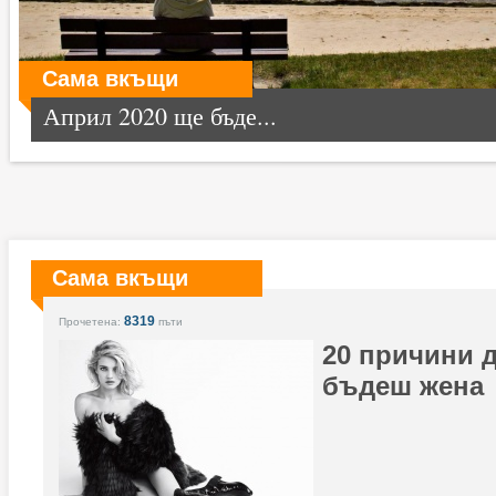
Сама вкъщи
Април 2020 ще бъде...
Сама вкъщи
8319
Прочетена:
пъти
20 причини д
бъдеш жена