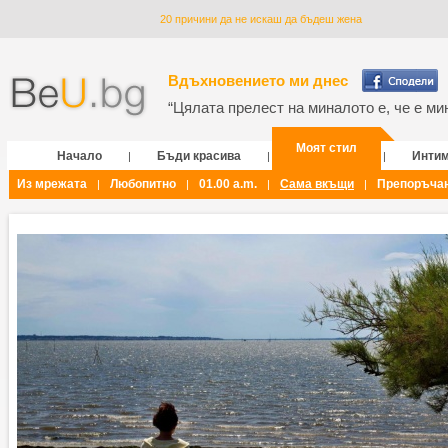
20 причини да не искаш да бъдеш жена
Вдъхновението ми днес
“Цялата прелест на миналото е, че е мин
Моят стил
Начало
Бъди красива
Инти
|
|
|
Из мрежата
Любопитно
01.00 a.m.
Сама вкъщи
Препоръча
|
|
|
|