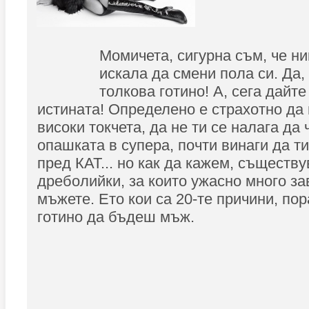
Момичета, сигурна съм, че ни
искала да смени пола си. Да,
толкова готино! А, сега дайте
истината! Определено е страхотно да
високи токчета, да не ти се налага да
опашката в супера, почти винаги да т
пред КАТ... но как да кажем, съществу
дреболийки, за които ужасно много з
мъжете. Ето кои са 20-те причини, пор
готино да бъдеш мъж.