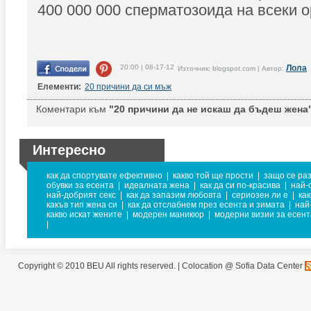
400 000 000 сперматозоида на всеки о
20:00 | 08-17-12
Лола
Източник: blogspot.com | Автор:
Елементи:
20 причини да си мъж
Коментари към
"20 причини да не искаш да бъдеш жена
Интересно
как да спортувате ефективно
|
какво той ще прости
|
защо се ра
обувки за есента
|
идеалната жена
|
как да си по-красива
|
най-
най-добрият секс
|
как да запазим любовта
|
сериозен ли е
|
ка
какъв тип жена си
|
как да отслабнем през есента и зимата
|
най
какво искат жените
|
модерен маникюр
|
модерни визии за есент
|
Copyright © 2010 BEU All rights reserved. |
Colocation @ Sofia Data Center