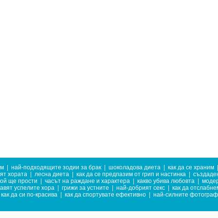
им
|
най-подходящите зодии за брак
|
шоколадова диета
|
как да се храним
ят хората
|
лесна диета
|
как да се предпазим от грип и настинка
|
създаден
той ще прости
|
часът на раждане и характера
|
какво убива любовта
|
моде
равят успелите хора
|
грижи за устните
|
най-добрият секс
|
как да отслабне
как да си по-красива
|
как да спортувате ефективно
|
най-силните фотогра