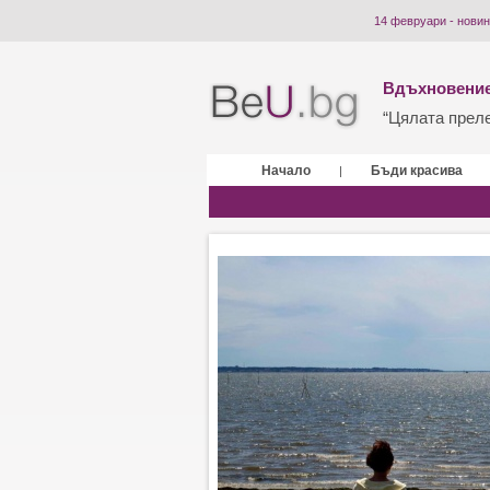
14 февруари - новин
Вдъхновение
“Цялата прелес
Начало
Бъди красива
|