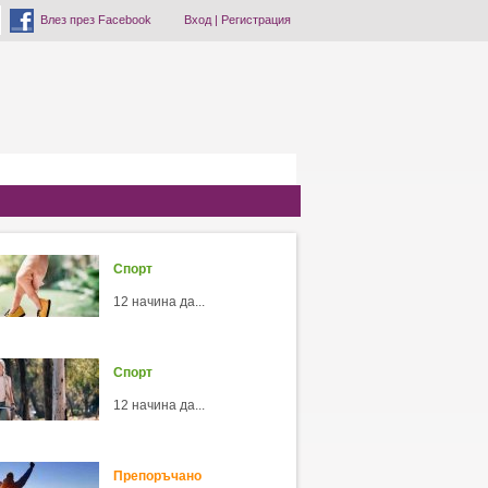
Влез през Facebook
Вход
|
Регистрация
Спорт
12 начина да...
Спорт
12 начина да...
Препоръчано