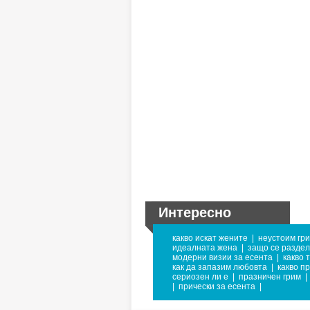
Интересно
какво искат жените
|
неустоим гр
идеалната жена
|
защо се раздел
модерни визии за есента
|
какво 
как да запазим любовта
|
какво п
сериозен ли е
|
празничен грим
|
|
прически за есента
|