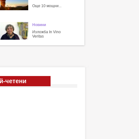
Още 10 мощни...
Новини
Изложба In Vino
Veritas
й-четени