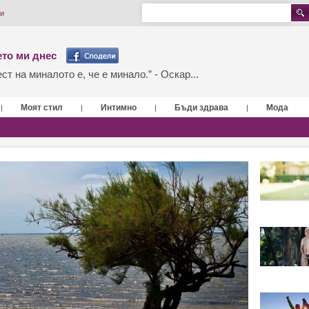
и
то ми днес
т на миналото е, че е минало.” - Оскар...
Моят стил
Интимно
Бъди здрава
Мода
|
|
|
|