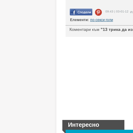
09:43 | 03-01-12
Из
Елементи:
по-секси голи
Коментари към
"13 трика да из
Интересно