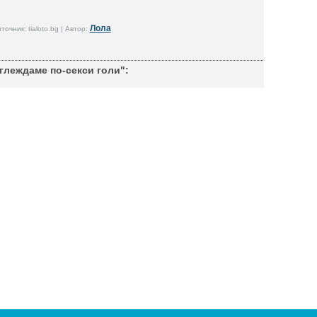
Лола
точник: tialoto.bg | Автор:
глеждаме по-секси голи":