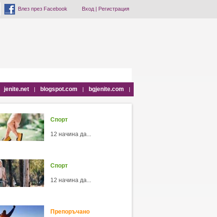
Влез през Facebook
Вход
|
Регистрация
jenite.net
blogspot.com
bgjenite.com
|
|
|
Спорт
12 начина да...
Спорт
12 начина да...
Препоръчано