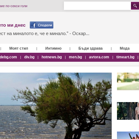
аме по-секси голи
то ми днес
т на миналото е, че е минало.” - Оскар...
Моят стил
Интимно
Бъди здрава
Мода
|
|
|
|
debg.com
div.bg
hotnews.bg
men.bg
avtora.com
timeart.bg
|
|
|
|
|
|