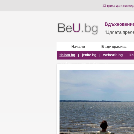
13 трика да изглежд
Вдъхновение
“Цялата прелес
Начало
Бъди красива
|
tialoto.bg
jenite.bg
webcafe.bg
ka
|
|
|
bg-damma.com
dama.bg
|
|