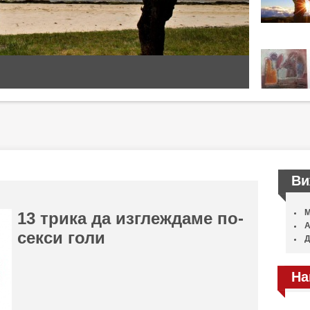
Ви
М
13 трика да изглеждаме по-
А
секси голи
Д
На