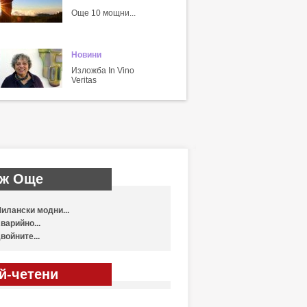
Още 10 мощни...
Новини
Изложба In Vino
Veritas
ж Още
илански модни...
варийно...
войните...
й-четени