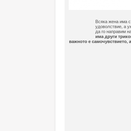
Всяка жена има с
удоволствие, а у
да го направим н
има други трико
важното е самочувствието, 