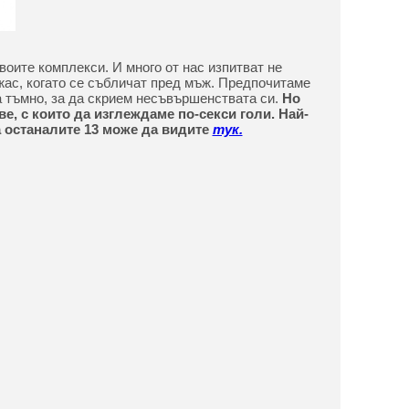
воите комплекси. И много от нас изпитват не
жас, когато се събличат пред мъж. Предпочитаме
а тъмно, за да скрием несъвършенствата си.
Но
ве, с които да изглеждаме по-секси голи. Най-
а останалите 13 може да видите
тук.