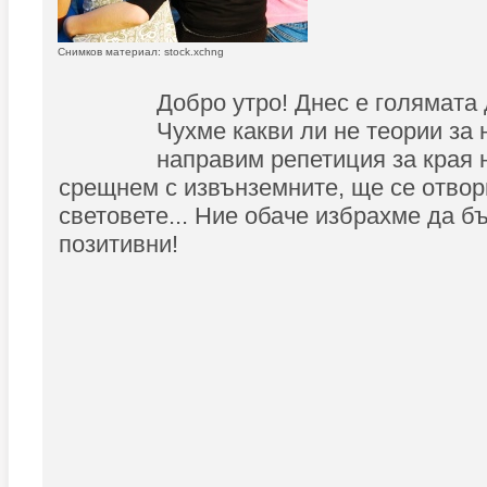
Снимков материал: stock.xchng
Добро утро! Днес е голямата
Чухме какви ли не теории за 
направим репетиция за края н
срещнем с извънземните, ще се отво
световете... Ние обаче избрахме да б
позитивни!