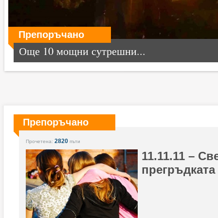
Препоръчано
Още 10 мощни сутрешни...
Препоръчано
2820
Прочетена:
пъти
11.11.11 – С
прегръдката