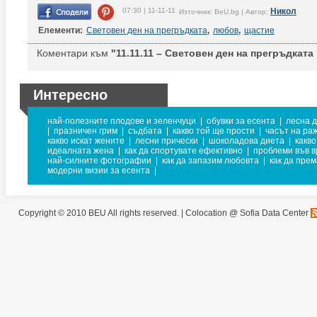
07:30 | 11-11-11
Никол
Източник: BeU.bg | Автор:
Елементи:
Световен ден на прегръдката
,
любов
,
щастие
Коментари към
"11.11.11 – Световен ден на прегръдката 
Интересно
най-полезните плодове и зеленчуци
|
обувки за есента
|
лесна 
|
празничен грим
|
съдбата
|
какво той ще прости
|
часът на ра
какво искат жените
|
лесни прически
|
шоколадова диета
|
какво
идеалната жена
|
как да спортувате ефективно
|
проблеми във в
най-силните фотографии
|
как да запазим любовта
|
как да пре
модерни визии за есента
|
Copyright © 2010 BEU All rights reserved. |
Colocation @ Sofia Data Center