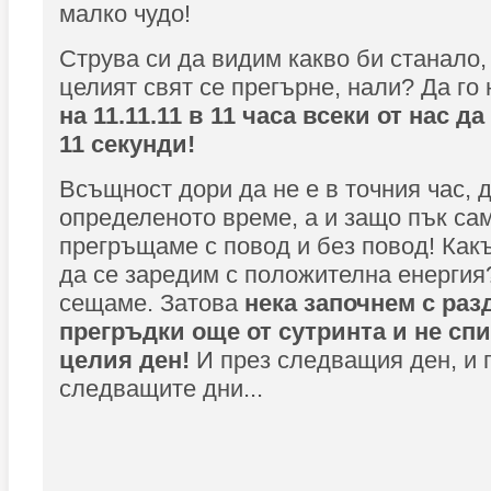
малко чудо!
Струва си да видим какво би станало,
целият свят се прегърне, нали? Да го
на 11.11.11 в 11 часа всеки от нас д
11 секунди!
Всъщност дори да не е в точния час, д
определеното време, а и защо пък сам
прегръщаме с повод и без повод! Как
да се заредим с положителна енергия
сещаме. Затова
нека започнем с раз
прегръдки още от сутринта и не сп
целия ден!
И през следващия ден, и 
следващите дни...