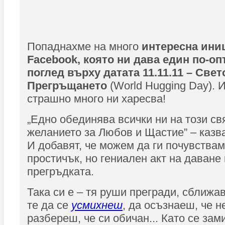
Попаднахме на много
интересна ини
Facebook, която ни дава един по-о
поглед върху датата 11.11.11 – Све
Прегръщането
(World Hugging Day). 
страшно много ни харесва!
„Едно обединява всички ни на този свя
желанието за Любов и Щастие” – казва
И добавят, че можем да ги почувствам
простичък, но гениален акт на даване 
прегръдката.
Така си е – тя руши прегради, сближа
те да се
усмихнеш
, да осъзнаеш, че н
разбереш, че си обичан... Като се зам