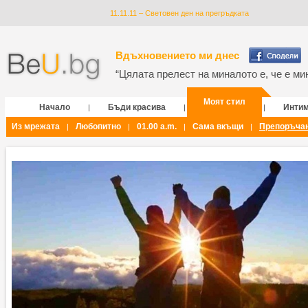
11.11.11 – Световен ден на прегръдката
Вдъхновението ми днес
“Цялата прелест на миналото е, че е мин
Моят стил
Начало
Бъди красива
Инти
|
|
|
Из мрежата
Любопитно
01.00 a.m.
Сама вкъщи
Препоръча
|
|
|
|