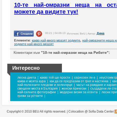
10-те най-омразни неща на ост
можете да видите тук!
00:21 | 04-06-13
Дина
Източник: BeU | Автор:
Елементи:
какво най-много мразят зодиите
,
най-омразните неща н
зодиите най-много мразят
Коментари към
"10-те най-омразни неща на Рибите":
Интересно
лесна диета
|
какво той ще прости
|
сериозен ли е
|
неустоим г
каква е моята аура
|
как да се предпазим от грип и настинка
|
как
най-полезните плодове и зеленчуци
|
часът на раждане и харак
свещени места в България
|
женски прически
|
създадени ли сте
най-силните фотографии
|
модерни визии за есента
|
лесни при
грижи за устните
|
Copyright © 2010 BEU All rights reserved. |
Colocation @ Sofia Data Center