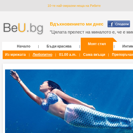
10-те най-омразни неща на Рибите
Вдъхновението ми днес
“Цялата прелест на миналото е, че е мин
Моят стил
Начало
Бъди красива
Инти
|
|
|
Из мрежата
Любопитно
01.00 a.m.
Сама вкъщи
Препоръча
|
|
|
|