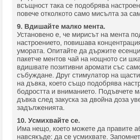
всъщност така се подобрява настроен
повече отколкото само мисълта за са
9. Вдишайте малко мента.
Установено е, че мирисът на мента п
настроението, повишава концентраци
умората. Опитайте да държите есенци
пакетче ментов чай на нощното си шка
вдишвате позитивни аромати със сам
събуждане. Друг стимулатор на щасти
на дъвка, което също подобрява наст
бодростта и вниманието. Подъвчете 
дъвка след закуска за двойна доза ув
задълженията.
10. Усмихвайте се.
Има нещо, което можете да правите 
навсякъде: да се усмихвате. Запомнет