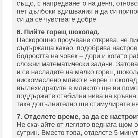
също, с напредването на деня, отново
пет дълбоки вдишвания и да си прип
си да се чувствате добре.
6. Пийте горещ шоколад.
Наскорошно проучване открива, че пие
съдържаща какао, подобрява настрое
бодростта на човек – дори и когато р
сложни математически задачи. Затова
и се насладете на малко горещ шокол
нискомаслено мляко и черен шоколад
въглехидратите в млякото ще ви помо
поддържате стабилни нива на кръвна 
така допълнително ще стимулирате на
7. Отделете време, за да се настрои
Не скачайте от леглото веднага щом 
сутрин. Вместо това, отделете 5 минут