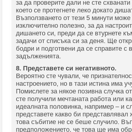
за да проверите дали не сте схванати
което се протегнете леко докато диша
Възползването от тези 5 минути може
изключително полезно, за да настроит
дишането си, преди да се втурнете къ
задачи от списъка си за деня. Ще откри
бодри и подготвени да се справите с 
задълженията.
8. Представете си негативното.
Вероятно сте чували, че признателно
настроението, но в тази истина има у
Помислете за някое позивна случка от
сте получили мечтаната работа или к
идеалната половинка, например – и с
представете какво би представлявал ж
това събитие не се беше случило. Въ
предположението, че това ще има обр