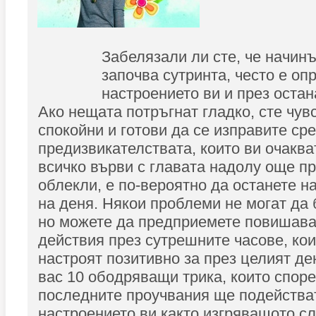
Забелязали ли сте, че начинъ
започва сутринта, често е оп
настроението ви и през остан
Ако нещата потръгнат гладко, сте чув
спокойни и готови да се изправите ср
предизвикателствата, които ви очаква
всичко върви с главата надолу още пр
облекли, е по-вероятно да останете н
на деня. Някои проблеми не могат да 
но можете да предприемете повишав
действия през сутрешните часове, ко
настроят позитивно за през целият де
вас 10 ободряващи трика, които споре
последните проучвания ще подейства
настроението ви както изгряващото с