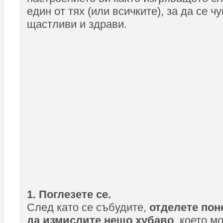
един от тях (или всичките), за да се ч
щастливи и здрави.
1. Поглезете се.
След като се събудите,
отделете поне
да измислите нещо хубаво
, което м