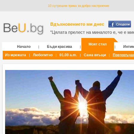
10 сутрешни трика за добро настроение
Вдъхновението ми днес
“Цялата прелест на миналото е, че е мин
Моят стил
Начало
Бъди красива
Инти
|
|
|
Из мрежата
Любопитно
01.00 a.m.
Сама вкъщи
Препоръча
|
|
|
|