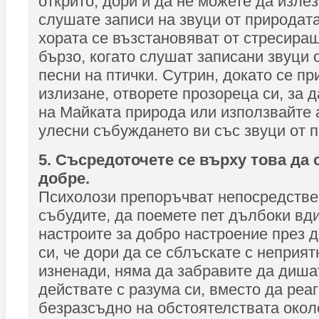
открито, дори и да не можете да излез
слушате записи на звуци от природата
хората се възстановяват от стресиращ
бързо, когато слушат записани звуци 
песни на птички. Сутрин, докато се пр
излизане, отворете прозореца си, за д
на Майката природа или използвайте 
улесни събуждането ви със звуци от 
5. Съсредоточете се върху това да 
добре.
Психолози препоръчват непосредствен
събудите, да поемете пет дълбоки вд
настроите за добро настроение през 
си, че дори да се сблъскате с неприят
изненади, няма да забравите да диша
действате с разума си, вместо да реа
безразсъдно на обстоятелствата окол