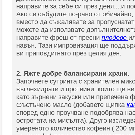
направите за себе си през деня....и по
Ако се събудите по-рано от обичайно,
вместо да съжалявате за пропуснатат
можете да използвате допълнителното
направите фреш от пресни
плодове
ил
навън. Тази импровизация ще поддър
ви приповдигнато през целия ден.
2. Яжте добре балансирани храни.
Започнете сутринта с хранителен мик
въглехидрати и протеини, които ще ви
като зърнени закуски или препечена 
фъстъчено масло (добавете щипка
ка
според едно проучване подобрява нас
остротата на мисълта). Друго изследв
умереното количество кофеин ( 200 мг