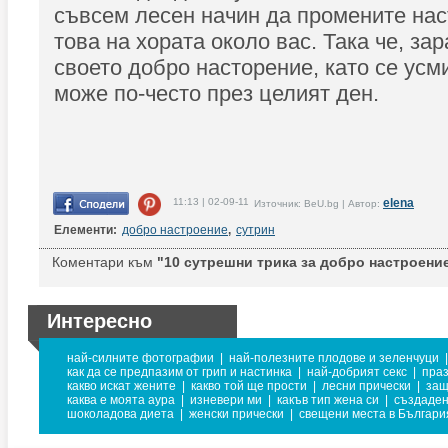
съвсем лесен начин да промените нас
това на хората около вас. Така че, за
своето добро насторение, като се усм
може по-често през целият ден.
11:13 | 02-09-11
elena
Източник: BeU.bg | Автор:
Елементи:
добро настроение
,
сутрин
Коментари към
"10 сутрешни трика за добро настроение
Интересно
най-силните фотографии
|
най-полезните плодове и зеленчуци
|
как да се предпазим от грип и настинка
|
най-добрият секс
|
праз
какво искат жените
|
какво той ще прости
|
лесни прически
|
защ
каква е моята аура
|
изневери ми
|
какъв тип жена си
|
създаден
шоколадова диета
|
женски прически
|
свещени места в Българи