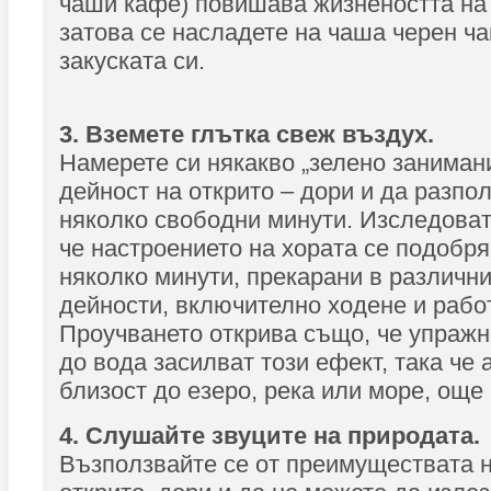
чаши кафе) повишава жизнеността на
затова се насладете на чаша черен ча
закуската си.
3. Вземете глътка свеж въздух.
Намерете си някакво „зелено заниман
дейност на открито – дори и да разпо
няколко свободни минути. Изследоват
че настроението на хората се подобр
няколко минути, прекарани в различн
дейности, включително ходене и работ
Проучването открива също, че упражн
до вода засилват този ефект, така че 
близост до езеро, река или море, още
4. Слушайте звуците на природата.
Възползвайте се от преимуществата н