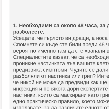
1. Необходими са около 48 часа, за 
разболеете.
Усещате, че гърлото ви дращи, а носа
Спомнете си къде сте били преди 48 
вероятно именно там да сте хванали 
Специалистите казват, че са необходи
проникне настинката във вашите клетк
предизвика симптоми. Чудите се дали 
разболяли от настинка или грип? Инте
че никой не може да предвиди как ще 
инфекция и понякога дори експертите 
настинки, които са маскирани като гри
едно практическо правило, което мож
използвате, за да различите едното от