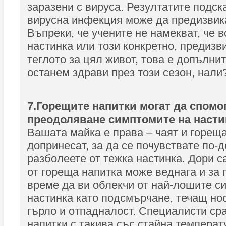
заразени с вируса. Резултатите подска
вирусна инфекция може да предизвик
Въпреки, че учените не намекват, че в
настинка или този конкретно, предизв
теглото за цял живот, това е допълни
останем здрави през този сезон, нали
7.Горещите напитки могат да спомог
преодоляване симптомите на насти
Вашата майка е права – чаят и гореща
допринесат, за да се почувствате по-д
разболеете от тежка настинка. Дори 
от гореща напитка може веднага и за
време да ви облекчи от най-лошите с
настинка като подсмърчане, течащ но
гърло и отпадналост. Специалисти ср
напитки с такива със стайна температу