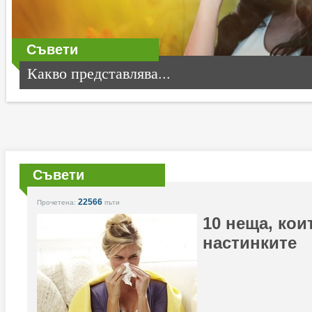
Съвети
Какво представлява...
Съвети
22566
Прочетена:
пъти
10 неща, кои
настинките