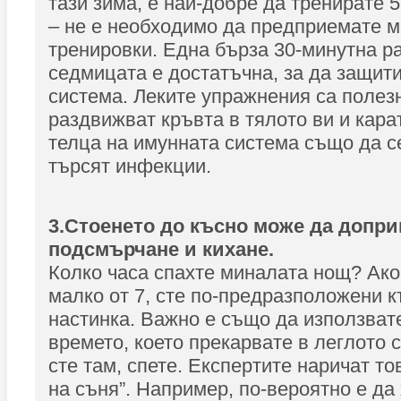
тази зима, е най-добре да тренирате 
– не е необходимо да предприемате 
тренировки. Една бърза 30-минутна ра
седмицата е достатъчна, за да защит
система. Леките упражнения са полезн
раздвижват кръвта в тялото ви и кара
телца на имунната система също да с
търсят инфекции.
3.Стоенето до късно може да допри
подсмърчане и кихане.
Колко часа спахте миналата нощ? Ако
малко от 7, сте по-предразположени 
настинка. Важно е също да използват
времето, което прекарвате в леглото си
сте там, спете. Експертите наричат т
на съня”. Например, по-вероятно е да