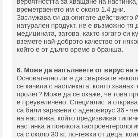
вероятността за хващане на настинка
времетраенето им с около 1.4 дни.
Заслужава си да опитате действието й
натурален продукт, не е възможно тя 
медицината, затова, както когато си к
вземете най-доброто качество от някой
който е от дълго време в бранша.
6. Може да напълнеете от вирус на 
Основателно ли е да свързвате няколк
се качили с настинката, която хванах
пролет? Може да се окаже, че това п
е преувеличено. Специалисти откриват
са били заразени с аденовирус 36 - ч
на настинка, който предизвиква типич
настинка и понякога гастроентеролог
са с около 30 кг. по-тежки от деца, кои