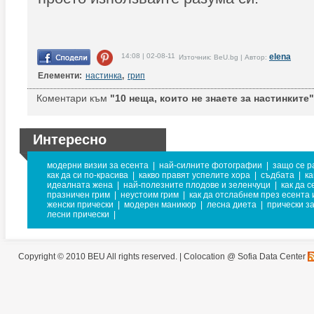
14:08 | 02-08-11
elena
Източник: BeU.bg | Автор:
Елементи:
настинка
,
грип
Коментари към
"10 неща, които не знаете за настинките"
Интересно
модерни визии за есента
|
най-силните фотографии
|
защо се р
как да си по-красива
|
какво правят успелите хора
|
съдбата
|
ка
идеалната жена
|
най-полезните плодове и зеленчуци
|
как да 
празничен грим
|
неустоим грим
|
как да отслабнем през есента 
женски прически
|
модерен маникюр
|
лесна диета
|
прически з
лесни прически
|
Copyright © 2010 BEU All rights reserved. |
Colocation @ Sofia Data Center