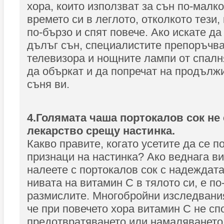
хора, които използват за сън по-малко
времето си в леглото, отколкото тези,
по-бързо и спят повече. Ако искате да
дълъг сън, специалистите препоръчва
телевизора и нощните лампи от спалня
да объркат и да попречат на продълж
съня ви.
4.Голямата чаша портокалов сок не
лекарство срещу настинка.
Какво правите, когато усетите да се 
признаци на настинка? Ако веднага ви
налеете с портокалов сок с надеждат
нивата на витамин C в тялото си, е по
размислите. Многобройни изследвания
че при повечето хора витамин C не сп
предотвратяването или намаляването