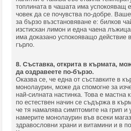
топлината в чашата има успокояващ е
човек да се почувства по-добре. Ваше
за бързо възстановяване е: билков ча
изстискан лимон и една чаена лъжица
има доказано успокояващо действие 
гърло.
8. Съставка, открита в кърмата, мо
да оздравеете по-бързо.
Оказва се, че една от съставките в къ
монолаурин, може да спомогне за изче
най-силната настинка. Това е мастна 
по естествен начин се съдържа в кърм
че тя намалява симптомите на грип и
намерите монолаурин във всеки магаз
здравословни храни и витамини и в по