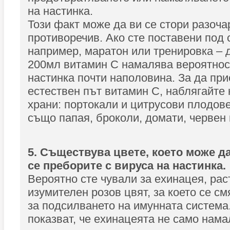
на настинка.
Този факт може да ви се стори разоча
противоречив. Ако сте поставени под 
например, маратон или тренировка – 
200мл витамин C намалява вероятнос
настинка почти наполовина. За да пр
естествен път витамин C, наблягайте
храни: портокали и цитрусови плодове
също папая, броколи, домати, червен 
5. Съществува цвете, което може д
се преборите с вируса на настинка.
Вероятно сте чували за ехинацея, рас
изумителен розов цвят, за което се см
за подсилването на имунната система
показват, че ехинацеята не само нам