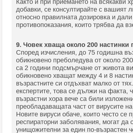
Както и при приемането на всякакви 
добавки, се консултирайте с вашият л
относно правилната дозировка и дали
противопоказания, които трябва да вз
9. Човек хваща около 200 настинки 
Според изчисления, до 75 годишна въз
обикновено преболедува от около 200
са 2 години подсмърчане от живота ви
обикновено хващат между 4 и 8 настин
възрастните си отдъхват малко от тях
експертите, това се дължи на факта, 
възрастни хора вече са били изложен
преобладаващата част от вирусите на
Новите вируси обаче, които често се 
респираторни заболявания, могат да 
унищожителни за един по-възрастен ч