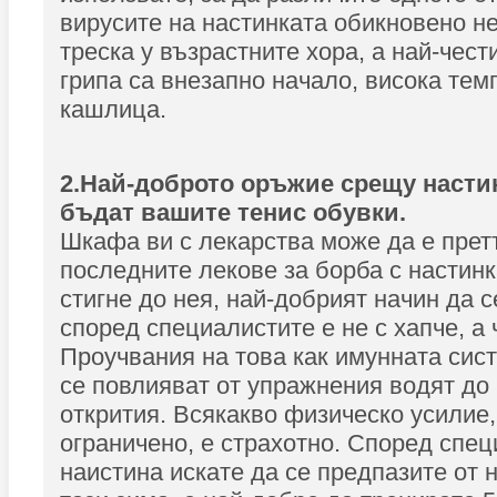
вирусите на настинката обикновено н
треска у възрастните хора, а най-чест
грипа са внезапно начало, висока тем
кашлица.
2.Най-доброто оръжие срещу настин
бъдат вашите тенис обувки.
Шкафа ви с лекарства може да е прет
последните лекове за борба с настинка
стигне до нея, най-добрият начин да 
според специалистите е не с хапче, а 
Проучвания на това как имунната сис
се повлияват от упражнения водят до
открития. Всякакво физическо усилие,
ограничено, е страхотно. Според спец
наистина искате да се предпазите от 