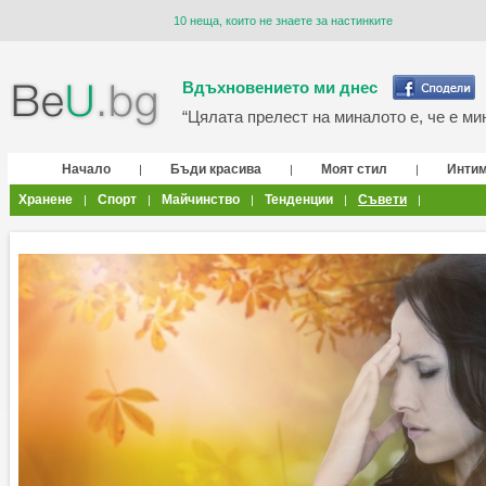
10 неща, които не знаете за настинките
Вдъхновението ми днес
“Цялата прелест на миналото е, че е мин
Начало
Бъди красива
Моят стил
Инти
|
|
|
Хранене
Спорт
Майчинство
Тенденции
Съвети
|
|
|
|
|