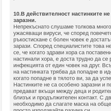
10.В действителност настинките не
заразни.
Непрекъснато слушаме толкова много
ужасяващи вируси, че според повечет
ръкостискане с болен човек е достатъч
зарази. Според специалистите това не
се, че когато здрави хора са поставени
настинали хора, е доста трудно да се
инфекцията от един човек на друг. В
на настинката трябва да попадне в ид
когато попадне в тялото ви, за да успе
Настинките не са особено заразни и п
предават вкъщи между деца и родител
близък и продължителен контакт. С дв
необходимо да слагате маска на обще
просто използвайте разума си.