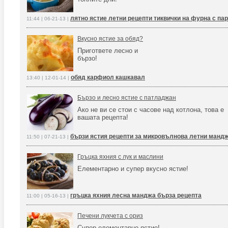
лятно ястие летни рецепти тиквички на фурна с па
11:44 | 06-21-13 |
Вкусно ястие за обяд?
Пригответе лесно и
бързо!
обяд карфиол кашкавал
13:40 | 12-01-14 |
Бързо и лесно ястие с патладжан
Ако не ви се стои с часове над котлона, това е
вашата рецепта!
бързи ястия рецепти за микровълнова летни манд
11:50 | 07-21-13 |
Гръцка яхния с лук и маслини
Елементарно и супер вкусно ястие!
гръцка яхния лесна манджа бърза рецепта
11:00 | 05-16-13 |
Печени лукчета с ориз
Супер елементарно ястие!