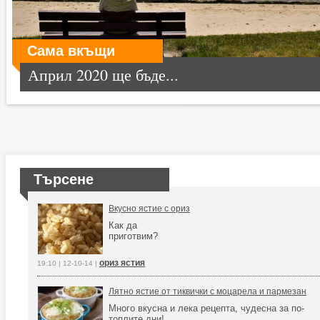
Сама вкъщи
Април 2020 ще бъде...
Търсене
Вкусно ястие с ориз
Как да
приготвим?
ориз ястия
19:10 | 12-10-14 |
Лятно ястие от тиквички с моцарела и пармезан
Много вкусна и лека рецепта, чудесна за по-
топлите дни!