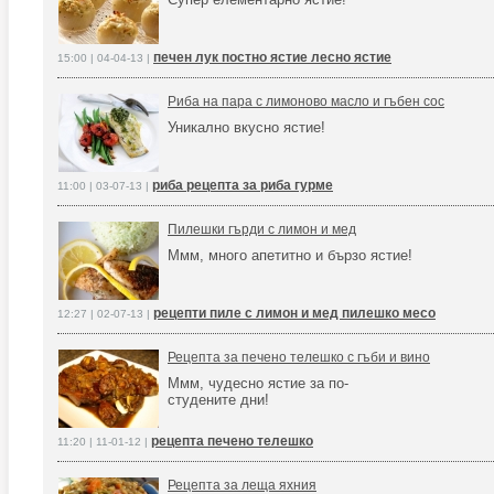
печен лук постно ястие лесно ястие
15:00 | 04-04-13 |
Риба на пара с лимоново масло и гъбен сос
Уникално вкусно ястие!
риба рецепта за риба гурме
11:00 | 03-07-13 |
Пилешки гърди с лимон и мед
Ммм, много апетитно и бързо ястие!
рецепти пиле с лимон и мед пилешко месо
12:27 | 02-07-13 |
Рецепта за печено телешко с гъби и вино
Ммм, чудесно ястие за по-
студените дни!
рецепта печено телешко
11:20 | 11-01-12 |
Рецепта за леща яхния