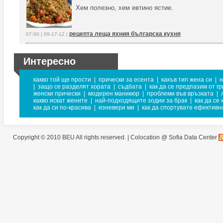
Хем полезно, хем евтино ястие.
рецепта леща яхния българска кухня
07:00 | 09-17-12 |
Интересно
какво той ще прости
|
прически за есента
|
какъв тип жена си
|
н
|
защо се разделят хората
|
съдбата
|
как да се предпазим от г
женски прически
|
модерен маникюр
|
проблеми във връзката
|
какво искат жените
|
най-подходящите зодии за брак
|
как да се
как да си по-красива
|
изневери ми
|
как да спортувате ефективн
Copyright © 2010 BEU All rights reserved. |
Colocation @ Sofia Data Center