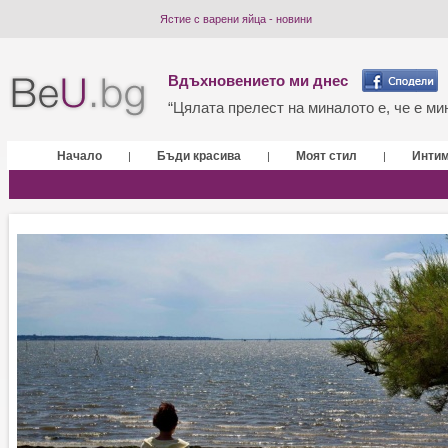
Ястие с варени яйца - новини
Вдъхновението ми днес
“Цялата прелест на миналото е, че е мин
Начало
Бъди красива
Моят стил
Инти
|
|
|