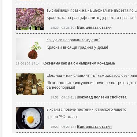
15 смайващи празника на цъфналите дървета по ц
Красотата на разцъфналите дървета е празник!
Виж цялата статия
18:20 | 03-26-19 |
Как да си направим Кокедама?
Красиви висящи градини у дома!
Кокедама как да си направим Кокедама
13:00 | 07-14-14 |
Шоколад – най-сладкият път към здравословен жи
Шоколадовите изкушения вече не са грях! Дока
са неоспорими!
шоколад полезни свойства
18:51 | 04-16-11 |
9 храни с повече протеини, отколкото яйцето
Грюер ?!О, дааа.
Виж цялата статия
15:23 | 06-20-18 |