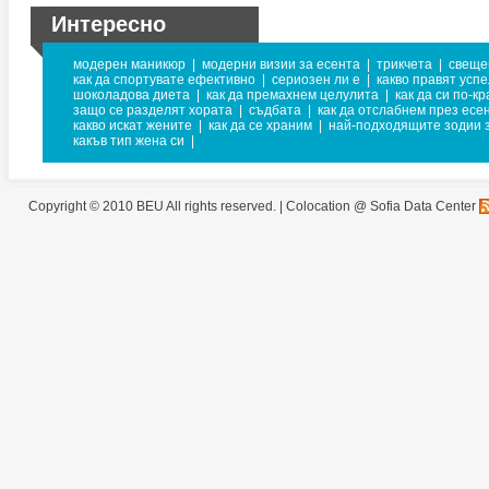
Интересно
модерен маникюр
|
модерни визии за есента
|
трикчета
|
свеще
как да спортувате ефективно
|
сериозен ли е
|
какво правят усп
шоколадова диета
|
как да премахнем целулита
|
как да си по-к
защо се разделят хората
|
съдбата
|
как да отслабнем през есе
какво искат жените
|
как да се храним
|
най-подходящите зодии з
какъв тип жена си
|
Copyright © 2010 BEU All rights reserved. |
Colocation @ Sofia Data Center