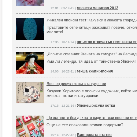
японски маникюр 2012
12:01 | 03-14-12 |
Уникален японски тест: Какъв си в любовта според
Пръстовите отпечатъци разкриват повече, откол
мислите!
пръстов отпечатък тест какви с
17:35 | 10-11-14 |
„Японски сказания: Жената на самурая” на Лафка
Има ли легенда, тя идва от тайнствена Япония!
гейша книги Япония
14:00 | 10-23-11 |
Японец рисува котки с татуировки
Казуаки Хоритомо е японски художник, който им
живота - котки и татуировки.
Японец рисува котки
17:15 | 12-21-16 |
Ще останете без дъх като видите този японски ме
Още не сте опаковали всички подаръци?
Виж цялата статия
15:14 | 12-27-16 |