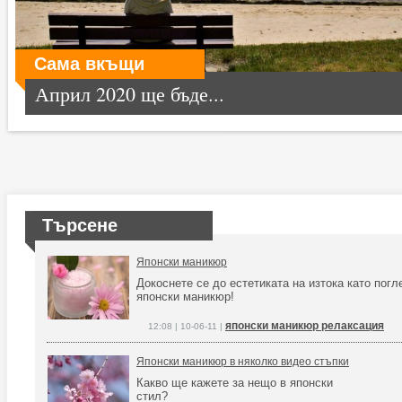
Сама вкъщи
Април 2020 ще бъде...
Търсене
Японски маникюр
Докоснете се до естетиката на изтока като погл
японски маникюр!
японски маникюр релаксация
12:08 | 10-06-11 |
Японски маникюр в няколко видео стъпки
Какво ще кажете за нещо в японски
стил?