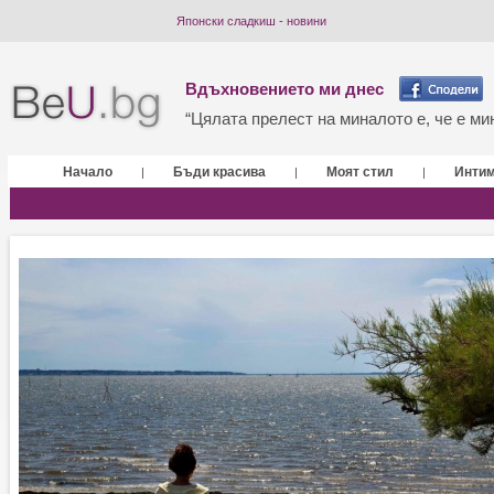
Японски сладкиш - новини
Вдъхновението ми днес
“Цялата прелест на миналото е, че е мин
Начало
Бъди красива
Моят стил
Инти
|
|
|