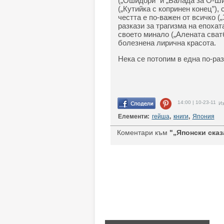
(„Ошидори” и „Балада за О-Ши
(„Кутийка с копринен конец”),
честта е по-важен от всичко 
разкази за трагизма на епоха
своето минало („Алената сватб
болезнена лирична красота.
Нека се потопим в една по-раз
14:00 | 10-23-11
Из
Елементи:
гейша
,
книги
,
Япония
Коментари към
"„Японски сказ