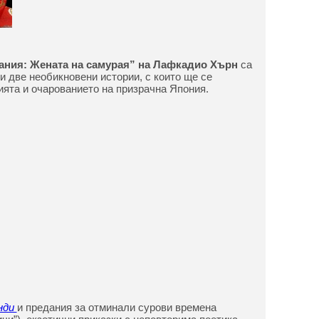
ания: Жената на самурая” на Лафкадио Хърн
са
и две необикновени истории, с които ще се
ията и очарованието на призрачна Япония.
нди
и предания за отминали сурови времена