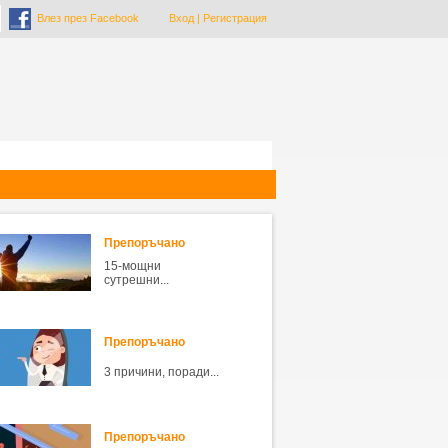
Влез през Facebook
Вход
|
Регистрация
Препоръчано
15-мощни
сутрешни...
Препоръчано
3 причини, поради...
Препоръчано