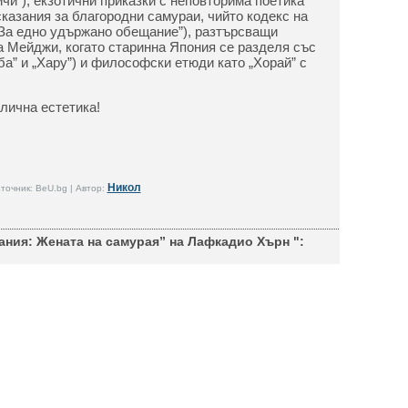
чи”), екзотични приказки с неповторима поетика
 сказания за благородни самураи, чийто кодекс на
(„За едно удържано обещание”), разтърсващи
та Мейджи, когато старинна Япония се разделя със
а” и „Хару”) и философски етюди като „Хорай” с
лична естетика!
Никол
точник: BeU.bg | Автор:
ания: Жената на самурая” на Лафкадио Хърн ":