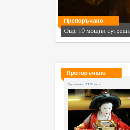
Препоръчано
Още 10 мощни сутрешни
Препоръчано
2739
Прочетена:
пъти