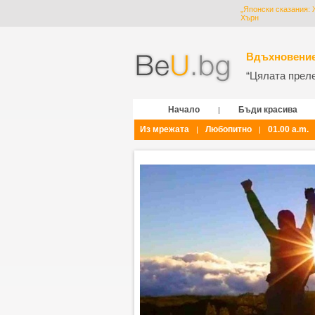
„Японски сказания:
Хърн
Вдъхновение
“Цялата прелес
Начало
Бъди красива
|
Из мрежата
Любопитно
01.00 a.m.
|
|