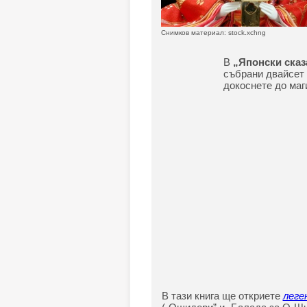
Снимков материал: stock.xchng
В
„Японски сказ
събрани двайсет 
докоснете до маг
В тази книга ще откриете
леге