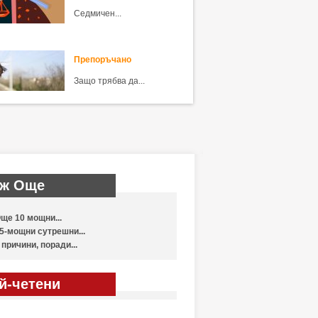
Седмичен...
Препоръчано
Защо трябва да...
ж Още
ще 10 мощни...
5-мощни сутрешни...
 причини, поради...
й-четени