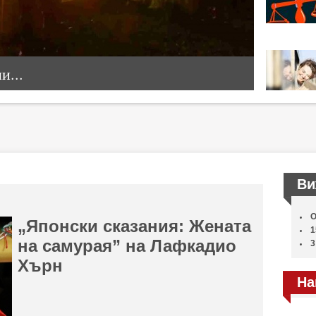
...
Ви
О
„Японски сказания: Жената
1
на самурая” на Лафкадио
3
Хърн
На