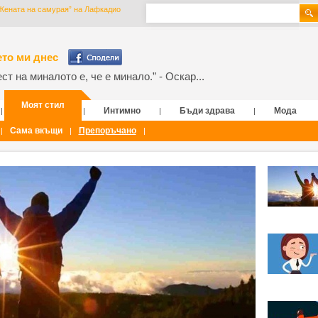
 Жената на самурая” на Лафкадио
то ми днес
т на миналото е, че е минало.” - Оскар...
Моят стил
Интимно
Бъди здрава
Мода
|
|
|
|
Сама вкъщи
Препоръчано
|
|
|