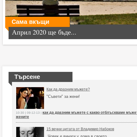
Сама вкъщи
Април 2020 ще бъде...
Търсене
Как да дразним мъжете?
"Съвети" за жени!
как да дразним мъжете с какво отблъскваме мъжет
10:30 | 09-12-13 |
жените
15 вечни цитата от Владимир Набоков
„Човек е винаги у дома в своето