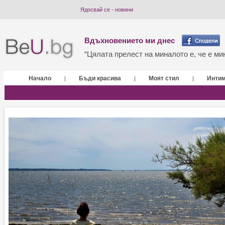
Ядосвай се - новини
Вдъхновението ми днес
“Цялата прелест на миналото е, че е мин
Начало
Бъди красива
Моят стил
Инти
|
|
|