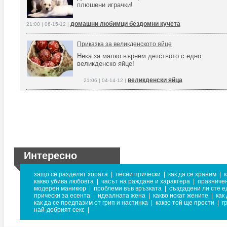
плюшени играчки!
домашни любимци бездомни кучета
21:00 | 06-15-12 |
Приказка за великденското яйце
Нека за малко върнем детството с едно
великденско яйце!
великденски яйца
21:06 | 04-14-12 |
Интересно
защо се разделят хората
|
лесни прически
|
как да се храним
|
к
какво убива любовта
|
часът на раждане и характера
|
празничен
модерен маникюр
|
проблеми във връзката
|
създадени ли сте е
прически за есента
|
идеалната жена
|
какво искат жените
|
как
как да се предпазим от грип и настинка
|
какво той ще прости
|
г
най-добрият секс
|