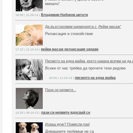
минало“.
Владимир Набоков цитати
18:00 | 11-28-14 |
Да възстановим хармонията с „Рейки масаж”
Релаксация и спокойствие
рейки масаж релаксация здраве
17:15 | 11-14-14 |
Писмото на една майка, което накара всички ни да
Всеки от нас трябва да прочете тези редове.
писмото на една майка
20:00 | 12-24-13 |
Пази си нервите...
пази си нервите ядосвай се
14:28 | 06-16-13 |
Искаш куче? Помисли пак!
Домашните любимци не са