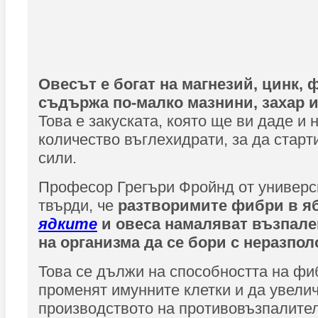
Овесът е богат на магнезий, цинк, 
съдържа по-малко мазнини, захар и
Това е закуската, която ще ви даде и 
количество въглехидрати, за да старт
сили.
Професор Грегъри Фройнд от универс
твърди, че
разтворимите фибри в я
ядките
и овеса намаляват възпале
на организма да се бори с неразпо
Това се дължи на способността на фи
променят имунните клетки и да увели
производството на противовъзпалите