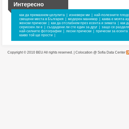
Интересно
как да премахнем целулита
|
изневери ми
|
най-полезните плодо
свещени места в България
|
модерен маникюр
|
каква е моята а
женски прически
|
как да отслабнем през есента и зимата
|
как д
сериозен ли е
|
създадени ли сте един за друг
|
защо се раздел
най-силните фотографии
|
лесни прически
|
прически за есента
какво той ще прости
|
Copyright © 2010 BEU All rights reserved. |
Colocation @ Sofia Data Center