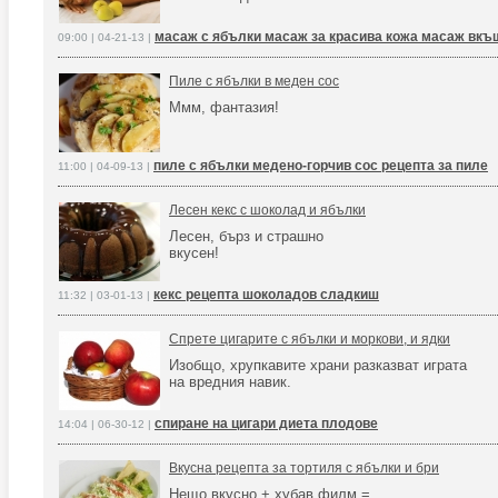
масаж с ябълки масаж за красива кожа масаж вкъ
09:00 | 04-21-13 |
Пиле с ябълки в меден сос
Ммм, фантазия!
пиле с ябълки медено-горчив сос рецепта за пиле
11:00 | 04-09-13 |
Лесен кекс с шоколад и ябълки
Лесен, бърз и страшно
вкусен!
кекс рецепта шоколадов сладкиш
11:32 | 03-01-13 |
Спрете цигарите с ябълки и моркови, и ядки
Изобщо, хрупкавите храни разказват играта
на вредния навик.
спиране на цигари диета плодове
14:04 | 06-30-12 |
Вкусна рецепта за тортиля с ябълки и бри
Нещо вкусно + хубав филм =