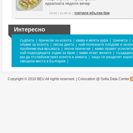
идеалната неделя вечер
тортиля ябълки бри
19:00 | 11-06-11 |
Интересно
съдбата
|
прически за есента
|
каква е моята аура
|
трикчета
|
обувки за есента
|
лесна диета
|
най-полезните плодове и зеле
проблеми във връзката
|
лесни прически
|
какво правят успелит
най-подходящите зодии за брак
|
какво искат жените
|
създадени
как да отслабнем през есента и зимата
|
защо се разделят хорат
свещени места в България
|
Copyright © 2010 BEU All rights reserved. |
Colocation @ Sofia Data Center