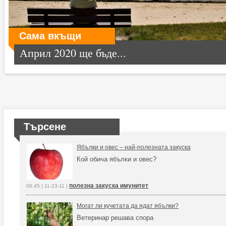
Сама вкъщи
Април 2020 ще бъде...
Търсене
Ябълки и овес – най-полезната закуска
Кой обича ябълки и овес?
полезна закуска имунитет
06:45 | 11-23-11 |
Могат ли кучетата да ядат ябълки?
Ветеринар решава спора