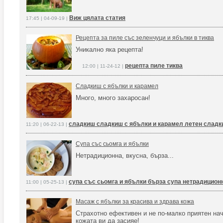
Виж цялата статия
17:45 | 04-09-19 |
Рецепта за пиле със зеленчуци и ябълки в тиква
Уникално яка рецепта!
рецепта пиле тиква
12:00 | 11-24-12 |
Сладкиш с ябълки и карамел
Много, много захаросан!
сладкиш сладкиш с ябълки и карамел летен слад
11:20 | 06-22-13 |
Супа със сьомга и ябълки
Нетрадиционна, вкусна, бърза...
супа със сьомга и ябълки бърза супа нетрадицион
11:00 | 05-25-13 |
Масаж с ябълки за красива и здрава кожа
Страхотно ефективен и не по-малко приятен на
кожата ви да засияе!