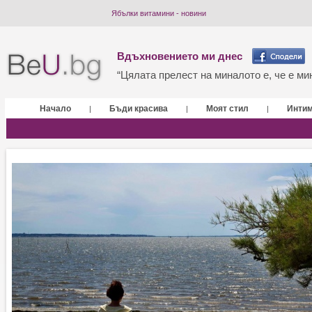
Ябълки витамини - новини
Вдъхновението ми днес
“Цялата прелест на миналото е, че е мин
Начало
Бъди красива
Моят стил
Инти
|
|
|