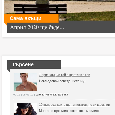
Сама вкъщи
Април 2020 ще бъде...
Търсене
7 признака, че той е щастлив с теб
Наблюдавай поведението му!
щастлив мъж връзка
09:15 | 08-03-12 |
10 въпроса, които ще ти покажат, че си щастлив
Много по-щастлив, отколкото мислиш!