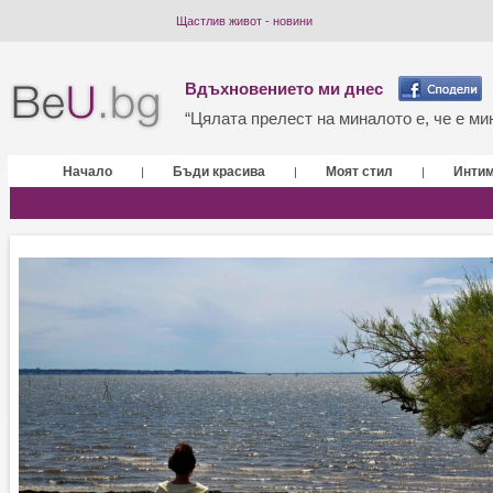
Щастлив живот - новини
Вдъхновението ми днес
“Цялата прелест на миналото е, че е мин
Начало
Бъди красива
Моят стил
Инти
|
|
|