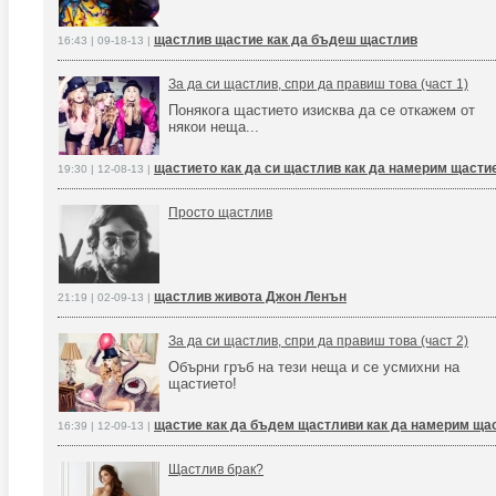
щастлив щастие как да бъдеш щастлив
16:43 | 09-18-13 |
За да си щастлив, спри да правиш това (част 1)
Понякога щастието изисква да се откажем от
някои неща...
щастието как да си щастлив как да намерим щасти
19:30 | 12-08-13 |
Просто щастлив
щастлив живота Джон Ленън
21:19 | 02-09-13 |
За да си щастлив, спри да правиш това (част 2)
Обърни гръб на тези неща и се усмихни на
щастието!
щастие как да бъдем щастливи как да намерим ща
16:39 | 12-09-13 |
Щастлив брак?