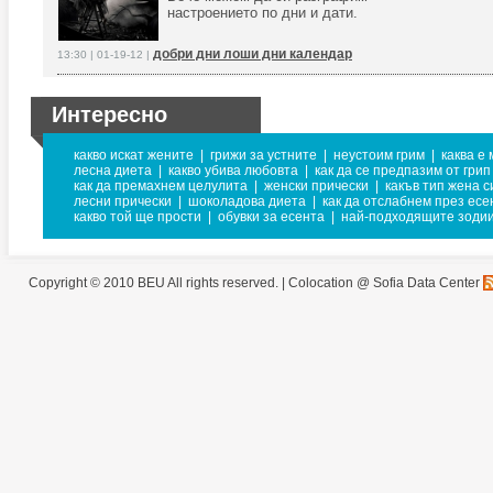
настроението по дни и дати.
добри дни лоши дни календар
13:30 | 01-19-12 |
Интересно
какво искат жените
|
грижи за устните
|
неустоим грим
|
каква е
лесна диета
|
какво убива любовта
|
как да се предпазим от грип
как да премахнем целулита
|
женски прически
|
какъв тип жена с
лесни прически
|
шоколадова диета
|
как да отслабнем през есе
какво той ще прости
|
обувки за есента
|
най-подходящите зодии
Copyright © 2010 BEU All rights reserved. |
Colocation @ Sofia Data Center