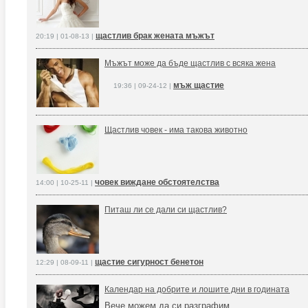
щастлив брак жената мъжът
20:19 | 01-08-13 |
Мъжът може да бъде щастлив с всяка жена
мъж щастие
19:36 | 09-24-12 |
Щастлив човек - има такова животно
човек виждане обстоятелства
14:00 | 10-25-11 |
Питаш ли се дали си щастлив?
щастие сигурност бенетон
12:29 | 08-09-11 |
Календар на добрите и лошите дни в годината
Вече можем да си разграфим