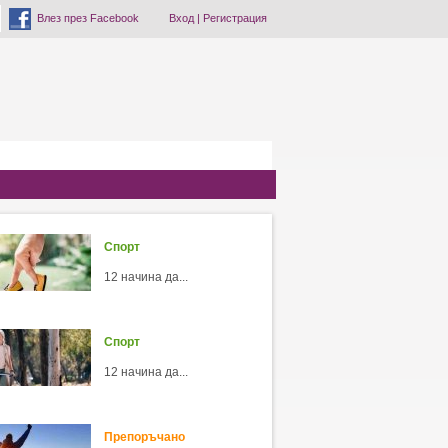
Влез през Facebook
Вход
|
Регистрация
Спорт
12 начина да...
Спорт
12 начина да...
Препоръчано