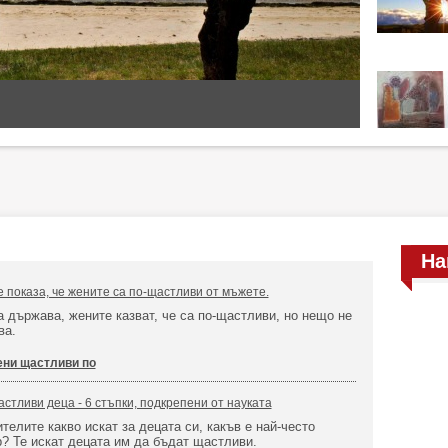
На
 показа, че жените са по-щастливи от мъжете.
а държава, жените казват, че са по-щастливи, но нещо не
ва.
ни щастливи по
астливи деца - 6 стъпки, подкрепени от науката
телите какво искат за децата си, какъв е най-често
? Те искат децата им да бъдат щастливи.