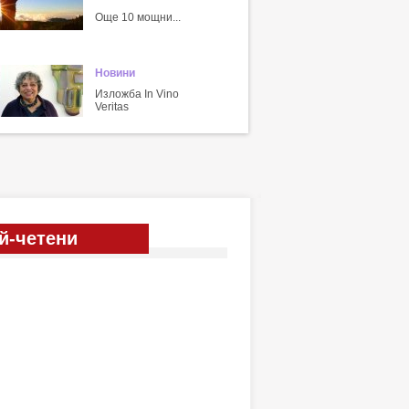
Още 10 мощни...
Новини
Изложба In Vino
Veritas
й-четени