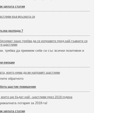
ж цялата статия
щастливи във връзката си
ъзка разпада 7
ясняват защо трябва да се изправите пред най-тъмните си
те щастливи
и, трябва да приемем себе си със всички позитивни и
ни емоции
ата, които няма да ви направят щастливи
лите обратното
бота щастие повишение
, които ще бъдат най - щастливи през 2018 година
иакалната лотария за 2018-та!
ж цялата статия