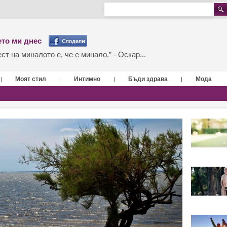
то ми днес
т на миналото е, че е минало.” - Оскар...
Моят стил
Интимно
Бъди здрава
Мода
|
|
|
|