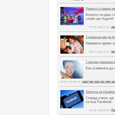
Ранното ставане ни
Колкото по-рано с
слаби ще бъдете!
за
07:15 | 09-27-11 |
3 решения как да б
Намерете време за
ро
15:17 | 01-13-17 |
7 научно доказани 
Как усмивката да 
щастие как да сме щ
12:10 | 01-04-15 |
Липсата на Faceboo
Според учени, ще
си във Facebook.
Fa
14:13 | 02-04-19 |