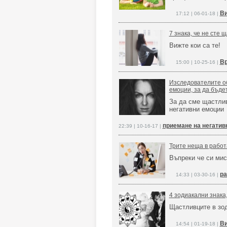
Ви
17:12 | 06-01-18 |
7 знака, че не сте 
Вижте кои са те!
Вр
15:00 | 10-25-16 |
Изследователите об
емоции, за да бъде
За да сме щастлив
негативни емоции
приемане на негатив
22:39 | 10-16-17 |
Трите неща в работ
Въпреки че си мис
ра
14:33 | 03-30-16 |
4 зодиакални знака
Щастливците в зод
Ви
14:54 | 01-19-18 |