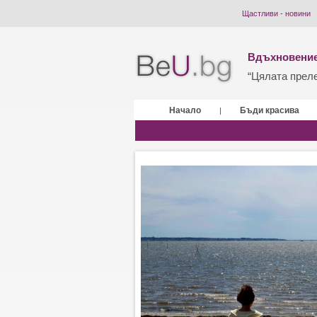
Щастливи - новини
Вдъхновение
“Цялата прелес
Начало
Бъди красива
|