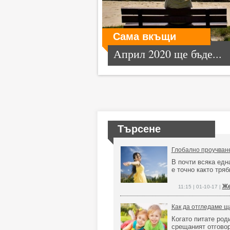
Сама вкъщи
Април 2020 ще бъде...
Търсене
Глобално проучване
В почти всяка едн
е точно както тряб
Же
11:15 | 01-10-17 |
Как да отгледаме щ
Когато питате роди
срещаният отговор