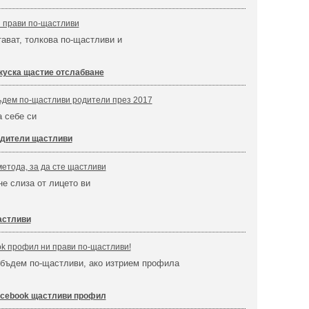
 прави по-щастливи
тават, толкова по-щастливи и
куска щастие отслабване
ъдем по-щастливи родители през 2017
 себе си
дители щастливи
метода, за да сте щастливи
не слиза от лицето ви
астливи
k профил ни прави по-щастливи!
 бъдем по-щастливи, ако изтрием профила
cebook щастливи профил