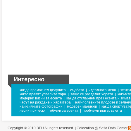
Интересно
как да премахнем целулита
|
съдбата
|
идеалната жена
|
женск
какво правят успелите хора
|
защо се разделят хората
|
какъв т
модерни визии за есента
|
как да отслабнем през есента и зимат
часът на раждане и характера
|
най-полезните плодове и зеленч
най-силните фотографии
|
модерен маникюр
|
как да спортуват
лесни прически
|
обувки за есента
|
проблеми във връзката
|
Copyright © 2010 BEU All rights reserved. |
Colocation @ Sofia Data Center