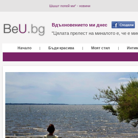
Шшшт попей ми“ - новини
Вдъхновението ми днес
“Цялата прелест на миналото е, че е мин
Начало
Бъди красива
Моят стил
Инти
|
|
|