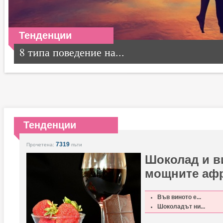
Тенденции
8 типа поведение на...
Тенденции
7319
Прочетена:
пъти
Шоколад и в
мощните аф
Във виното е...
Шоколадът ни...