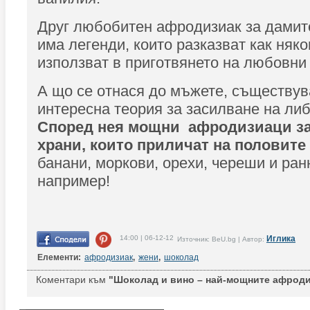
Друг любобитен афродизиак за дамите
има легенди, които разказват как няк
използват в приготвянето на любовни
А що се отнася до мъжете, съществув
интересна теория за засилване на ли
Според нея мощни афродизиаци за
храни, които приличат на половите
банани, моркови, орехи, череши и ран
например!
14:00 | 06-12-12
Иглика
Източник: BeU.bg | Автор:
Елементи:
афродизиак
,
жени
,
шоколад
Коментари към
"Шоколад и вино – най-мощните афроди