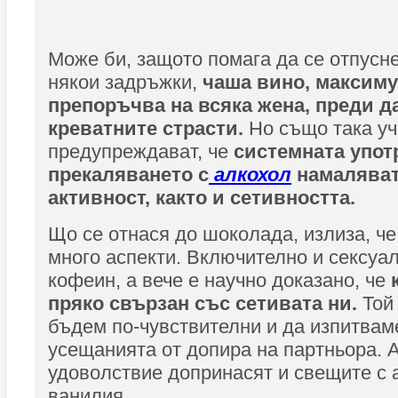
Може би, защото помага да се отпусн
някои задръжки,
чаша вино, максиму
препоръчва на всяка жена, преди да
креватните страсти.
Но също така у
предупреждават, че
системната упот
прекаляването с
алкохол
намаляват
активност, както и сетивността.
Що се отнася до шоколада, излиза, че
много аспекти. Включително и сексуа
кофеин, а вече е научно доказано, че
к
пряко свързан със сетивата ни.
Той 
бъдем по-чувствителни и да изпитвам
усещанията от допира на партньора. А
удоволствие допринасят и свещите с 
ванилия.