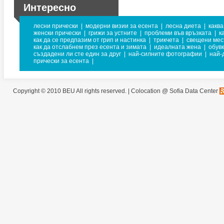
Интересно
лесни прически
|
модерни визии за есента
|
лесна диета
|
каква
женски прически
|
грижи за устните
|
проблеми във връзката
|
к
как да се предпазим от грип и настинка
|
трикчета
|
свещени мес
как да отслабнем през есента и зимата
|
идеалната жена
|
обувк
създадени ли сте един за друг
|
най-силните фотографии
|
най-
прически за есента
|
Copyright © 2010 BEU All rights reserved. |
Colocation @ Sofia Data Center