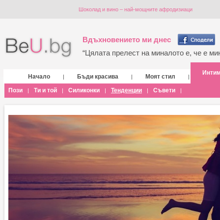
Шоколад и вино – най-мощните афродизиаци
Вдъхновението ми днес
“Цялата прелест на миналото е, че е мин
Инти
Начало
Бъди красива
Моят стил
|
|
|
Пози
Ти и той
Силиконки
Тенденции
Съвети
|
|
|
|
|