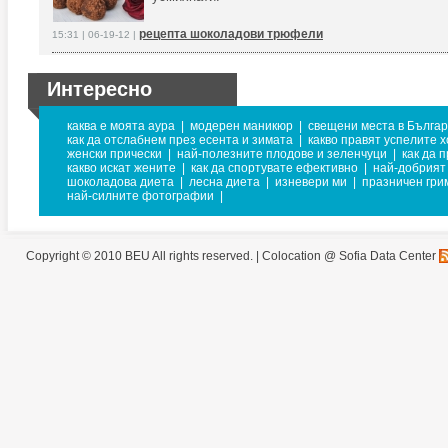
рецепта шоколадови трюфели
15:31 | 06-19-12 |
Интересно
каква е моята аура
|
модерен маникюр
|
свещени места в Бълга
как да отслабнем през есента и зимата
|
какво правят успелите 
женски прически
|
най-полезните плодове и зеленчуци
|
как да 
какво искат жените
|
как да спортувате ефективно
|
най-добрият 
шоколадова диета
|
лесна диета
|
изневери ми
|
празничен гри
най-силните фотографии
|
Copyright © 2010 BEU All rights reserved. |
Colocation @ Sofia Data Center