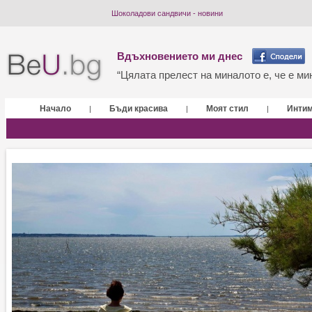
Шоколадови сандвичи - новини
Вдъхновението ми днес
“Цялата прелест на миналото е, че е мин
Начало
Бъди красива
Моят стил
Инти
|
|
|