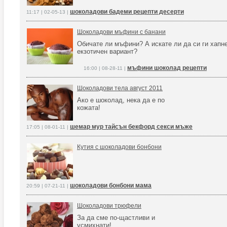
шоколадови бадеми рецепти десерти
11:17 | 02-05-13 |
Шоколадови мъфини с банани
Обичате ли мъфини? А искате ли да си ги хапне
екзотичен вариант?
мъфини шоколад рецепти
16:00 | 08-28-11 |
Шоколадови тела август 2011
Ако е шоколад, нека да е по
кожата!
шемар мур тайсън бекфорд секси мъже
17:05 | 08-01-11 |
Кутия с шоколадови бонбони
шоколадови бонбони мама
20:59 | 07-21-11 |
Шоколадови трюфели
За да сме по-щастливи и
усмихнати!