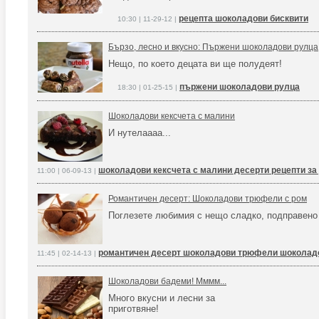
рецепта шоколадови бисквити
10:30 | 11-29-12 |
Бързо, лесно и вкусно: Пържени шоколадови рулца
Нещо, по което децата ви ще полудеят!
пържени шоколадови рулца
18:30 | 01-25-15 |
Шоколадови кексчета с малини
И нутелаааа...
шоколадови кексчета с малини десерти рецепти за
11:00 | 06-09-13 |
Романтичен десерт: Шоколадови трюфели с ром
Поглезете любимия с нещо сладко, подправено
романтичен десерт шоколадови трюфели шоколад
11:45 | 02-14-13 |
Шоколадови бадеми! Мммм...
Много вкусни и лесни за
приготвяне!