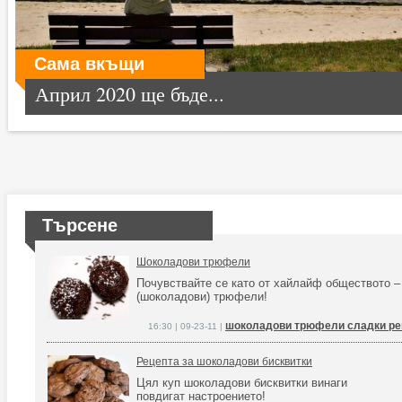
Сама вкъщи
Април 2020 ще бъде...
Търсене
Шоколадови трюфели
Почувствайте се като от хайлайф обществото –
(шоколадови) трюфели!
шоколадови трюфели сладки ре
16:30 | 09-23-11 |
Рецепта за шоколадови бисквитки
Цял куп шоколадови бисквитки винаги
повдигат настроението!