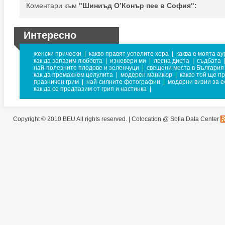
Коментари към
"Шиниъд О’Конър пее в София":
Интересно
женски прически
|
какво правят успелите хора
|
каква е моята ау
как да запазим любовта
|
изневери ми
|
лесна диета
|
съдбата
най-полезните плодове и зеленчуци
|
свещени места в България
как да премахнем целулита
|
модерен маникюр
|
какво той ще п
празничен грим
|
най-силните фотографии
|
модерни визии за е
как да се предпазим от грип и настинка
|
Copyright © 2010 BEU All rights reserved. |
Colocation @ Sofia Data Center