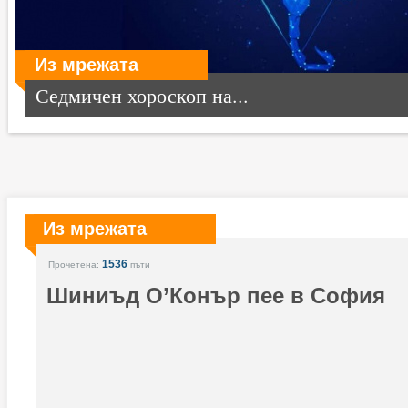
Из мрежата
Седмичен хороскоп на...
Из мрежата
1536
Прочетена:
пъти
Шиниъд О’Конър пее в София