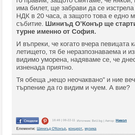
го правим, защото смятаме, че някой, 
има билет, ще забрави да се изстрела
НДК в 20 часа, a защото това е едно 
събитие.
Шиниъд О’Конър ще старти
турне именно от София.
И въпреки, че когато вчера певицата 
летището, тя бе неразпознаваема и 
видимо уморена, надяваме се, че дне
изненада приятно.
Тя обеща „нещо неочаквано” и ние ве
търпение да го видим и чуем. А вие?
16:46 | 06-22-11
Никол
Източник: BeU.bg | Автор:
Елементи:
Шиниъд О'Конър
,
концерт
,
музика