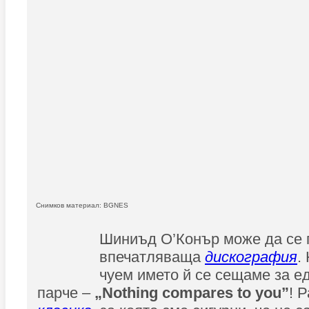
Снимков материал: BGNES
Шиниъд О’Конър може да се 
впечатляваща
дискография
.
чуем името й се сещаме за е
парче –
„Nothing compares to you”
! 