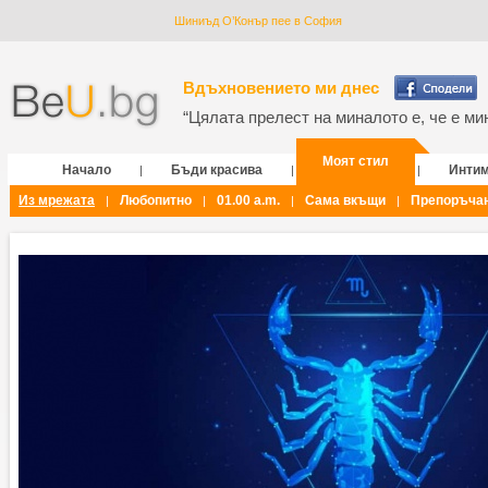
Шиниъд О’Конър пее в София
Вдъхновението ми днес
“Цялата прелест на миналото е, че е мин
Моят стил
Начало
Бъди красива
Инти
|
|
|
Из мрежата
Любопитно
01.00 a.m.
Сама вкъщи
Препоръча
|
|
|
|