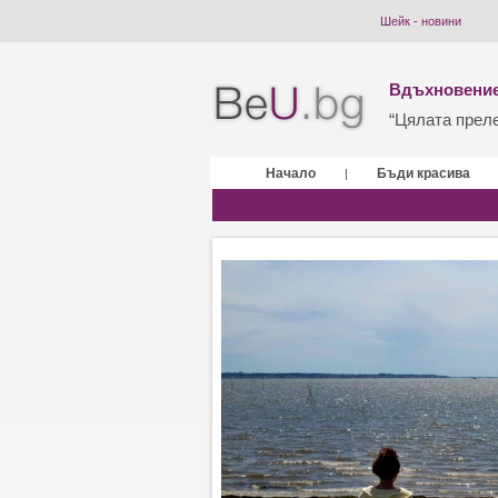
Шейк - новини
Вдъхновение
“Цялата прелес
Начало
Бъди красива
|