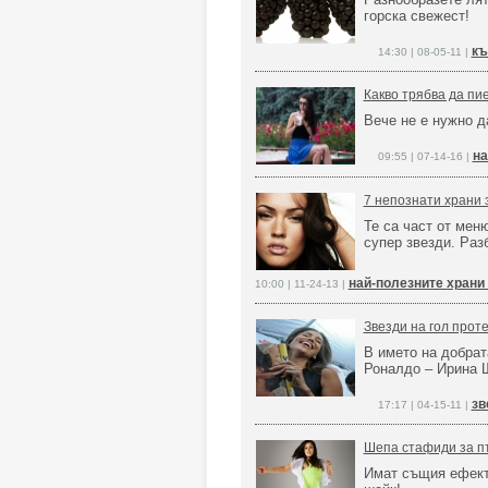
горска свежест!
къ
14:30 | 08-05-11 |
Какво трябва да пие
Вече не е нужно д
на
09:55 | 07-14-16 |
7 непознати храни 
Те са част от мен
супер звезди. Разб
най-полезните храни 
10:00 | 11-24-13 |
Звезди на гол прот
В името на добрат
Роналдо – Ирина 
зв
17:17 | 04-15-11 |
Шепа стафиди за п
Имат същия ефект