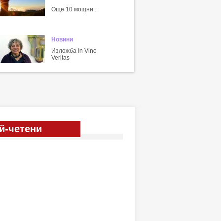
Още 10 мощни...
Новини
Изложба In Vino
Veritas
й-четени