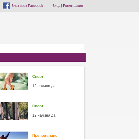
Влез през Facebook
Вход
|
Регистрация
Спорт
12 начина да...
Спорт
12 начина да...
Препоръчано