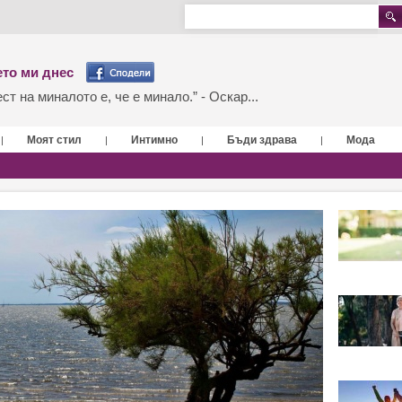
то ми днес
т на миналото е, че е минало.” - Оскар...
Моят стил
Интимно
Бъди здрава
Мода
|
|
|
|