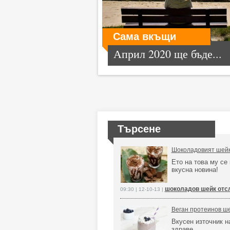
Сама вкъщи
Април 2020 ще бъде...
Търсене
Шоколадовият шейк
Ето на това му се 
вкусна новина!
шоколадов шейк отс
09:30 | 12-10-13 |
Веган протеинов ше
Вкусен източник н
здраве