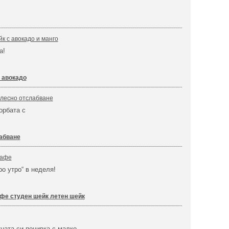
к с авокадо и манго
а!
 авокадо
 лесно отслабване
орбата с
абване
кафе
ро утро“ в неделя!
фе студен шейк летен шейк
ната си почивка с малко