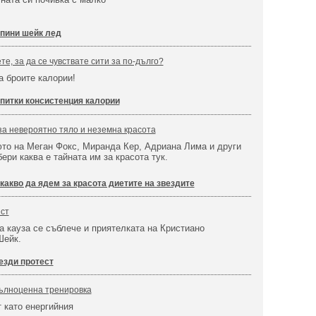
пини шейк лед
те, за да се чувствате сити за по-дълго?
а броите калории!
питки консистенция калории
за невероятно тяло и неземна красота
юто на Меган Фокс, Миранда Кер, Адриана Лима и други
ери каква е тайната им за красота тук.
какво да ядем за красота диетите на звездите
ест
а кауза се съблече и приятелката на Кристиано
Шейк.
езди протест
ълноценна тренировка
 като енергийния