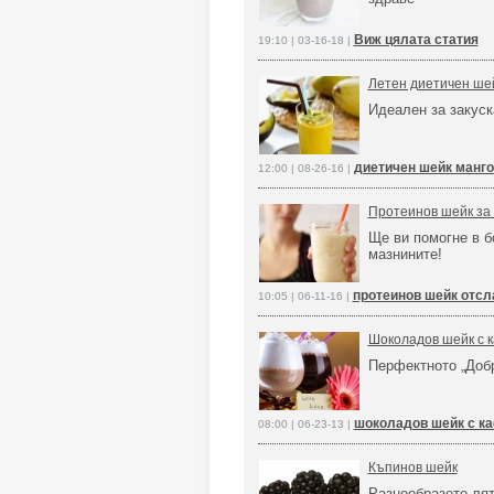
Виж цялата статия
19:10 | 03-16-18 |
Летен диетичен шей
Идеален за закуск
диетичен шейк манго
12:00 | 08-26-16 |
Протеинов шейк за
Ще ви помогне в б
мазнините!
протеинов шейк отсл
10:05 | 06-11-16 |
Шоколадов шейк с 
Перфектното „Доб
шоколадов шейк с ка
08:00 | 06-23-13 |
Къпинов шейк
Разнообразете лят