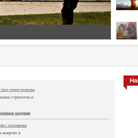
На
 бил супер полезен
казва страхотна и
лабване калории
йк с боровинки
а енергия и