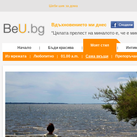
Шеби шик за дома
Вдъхновението ми днес
“Цялата прелест на миналото е, че е мин
Моят стил
Начало
Бъди красива
Инти
|
|
|
Из мрежата
Любопитно
01.00 a.m.
Сама вкъщи
Препоръча
|
|
|
|