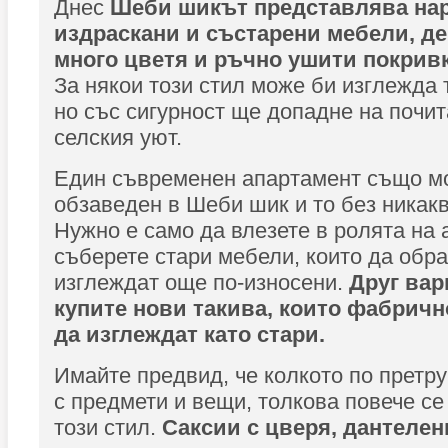
Днес
Шеби шикът представлява на
издраскани и състарени мебели, д
много цветя и ръчно ушити покривк
За някои този стил може би изглежда
но със сигурност ще допадне на почит
селския уют.
Един съвременен апартамент също м
обзаведен в Шеби шик и то без никакв
Нужно е само да влезете в ролята на 
съберете стари мебели, които да обра
изглеждат още по-износени.
Друг вар
купите нови такива, които фабричн
да изглеждат като стари.
Имайте предвид, че колкото по претр
с предмети и вещи, толкова повече с
този стил.
Саксии с цверя, дантелен