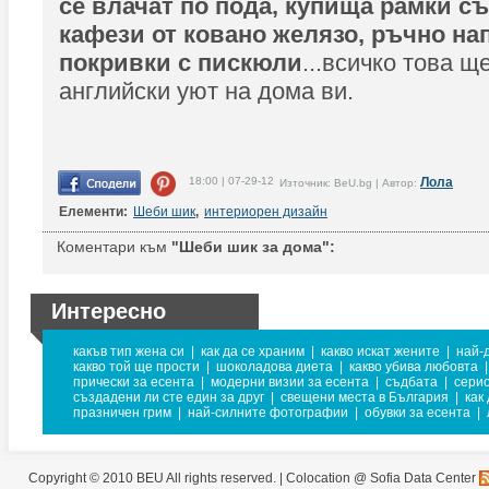
се влачат по пода, купища рамки съ
кафези от ковано желязо, ръчно на
покривки с пискюли
...всичко това 
английски уют на дома ви.
18:00 | 07-29-12
Лола
Източник: BeU.bg | Автор:
Елементи:
Шеби шик
,
интериорен дизайн
Коментари към
"Шеби шик за дома":
Интересно
какъв тип жена си
|
как да се храним
|
какво искат жените
|
най-
какво той ще прости
|
шоколадова диета
|
какво убива любовта
|
прически за есента
|
модерни визии за есента
|
съдбата
|
серио
създадени ли сте един за друг
|
свещени места в България
|
как
празничен грим
|
най-силните фотографии
|
обувки за есента
|
Copyright © 2010 BEU All rights reserved. |
Colocation @ Sofia Data Center