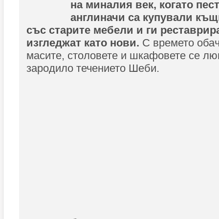
на миналия век, когато пес
англиначи са купували къщ
със старите мебели и ги реставрира
изгледжат като нови.
С времето обач
масите, столовете и шкафовете се лю
зародило течението Шеби.