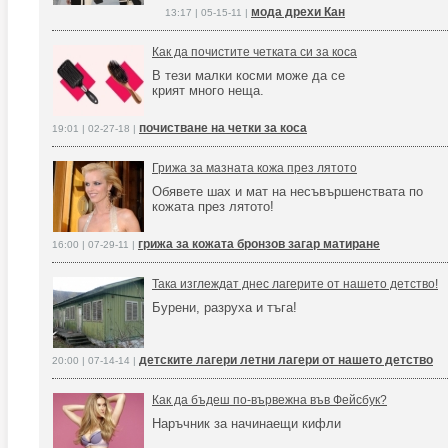
мода дрехи Кан
13:17 | 05-15-11 |
Как да почистите четката си за коса
В тези малки косми може да се
крият много неща.
почистване на четки за коса
19:01 | 02-27-18 |
Грижа за мазната кожа през лятото
Обявете шах и мат на несъвършенствата по
кожата през лятото!
грижа за кожата бронзов загар матиране
16:00 | 07-29-11 |
Така изглеждат днес лагерите от нашето детство!
Бурени, разруха и тъга!
детските лагери летни лагери от нашето детство
20:00 | 07-14-14 |
Как да бъдеш по-вървежна във Фейсбук?
Наръчник за начинаещи кифли