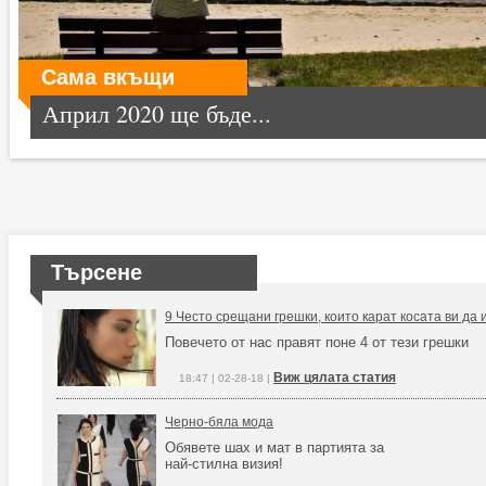
Сама вкъщи
Април 2020 ще бъде...
Търсене
9 Често срещани грешки, които карат косата ви да
Повечето от нас правят поне 4 от тези грешки
Виж цялата статия
18:47 | 02-28-18 |
Черно-бяла мода
Обявете шах и мат в партията за
най-стилна визия!