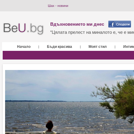
Шах - новини
Вдъхновението ми днес
“Цялата прелест на миналото е, че е мин
Начало
Бъди красива
Моят стил
Инти
|
|
|