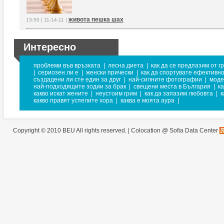
живота пешка шах
13:50 | 11-14-11 |
Интересно
проблеми във връзката
|
лесна диета
|
как да се предпазим от г
|
сериозен ли е
|
женски прически
|
как да спортувате ефективн
създадени ли сте един за друг
|
най-силните фотографии
|
моде
най-подходящите зодии за брак
|
свещени места в България
|
ка
какво искат жените
|
неустоим грим
|
как да запазим любовта
|
к
какво правят успелите хора
|
каква е моята аура
|
Copyright © 2010 BEU All rights reserved. |
Colocation @ Sofia Data Center