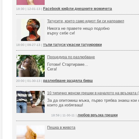
Facebook кифли днешните момичета
18:30 | 12-01-13 |
Татусите, които само идиот би си направил
Никога не правете нещо подобно
върху себе си!
тъпи татуси ужасни татуировки
18:00 | 09-27-13 |
Процедура по разлюбване
Готови! Стартираме...
Сега!
разлюбване раздяла бивш
20:00 | 01-30-13 |
10 типично женски грешки в началото на връзката (
За да опитомиш мъжа, първо трябва знаеш кои 
които да избягваш!
любов връзка грешки
18:59 | 11-30-11 |
Пешка в живота