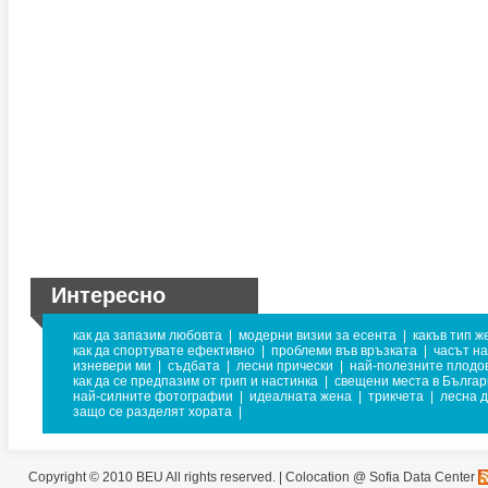
Интересно
как да запазим любовта
|
модерни визии за есента
|
какъв тип ж
как да спортувате ефективно
|
проблеми във връзката
|
часът на
изневери ми
|
съдбата
|
лесни прически
|
най-полезните плодо
как да се предпазим от грип и настинка
|
свещени места в Бълга
най-силните фотографии
|
идеалната жена
|
трикчета
|
лесна 
защо се разделят хората
|
Copyright © 2010 BEU All rights reserved. |
Colocation @ Sofia Data Center