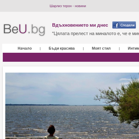
Шарлиз терон - новини
Вдъхновението ми днес
“Цялата прелест на миналото е, че е мин
Начало
Бъди красива
Моят стил
Инти
|
|
|