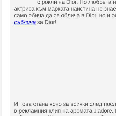
с рокли на Dior. Но любовта 
актриса към марката наистина не знае
само обича да се облича в Dior, но и 
съблича
за Dior!
И това стана ясно за всички след пос
в рекламния клип на аромата J'adore. 