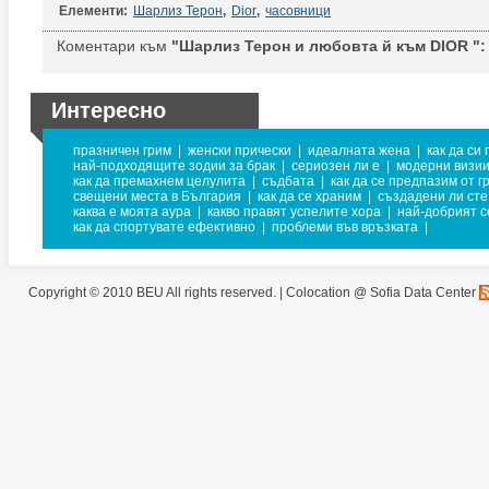
Елементи:
Шарлиз Терон
,
Dior
,
часовници
Коментари към
"Шарлиз Терон и любовта й към DIOR ":
Интересно
празничен грим
|
женски прически
|
идеалната жена
|
как да си
най-подходящите зодии за брак
|
сериозен ли е
|
модерни визии
как да премахнем целулита
|
съдбата
|
как да се предпазим от г
свещени места в България
|
как да се храним
|
създадени ли сте
каква е моята аура
|
какво правят успелите хора
|
най-добрият с
как да спортувате ефективно
|
проблеми във връзката
|
Copyright © 2010 BEU All rights reserved. |
Colocation @ Sofia Data Center