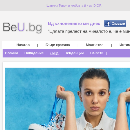
Шарлиз Терон и любовта й към DIOR
Вдъхновението ми днес
“Цялата прелест на миналото е, че е мина
Начало
Бъди красива
Моят стил
Инти
|
|
|
Новини
Попадения
Лица
Тенденции
Съвети
|
|
|
|
|