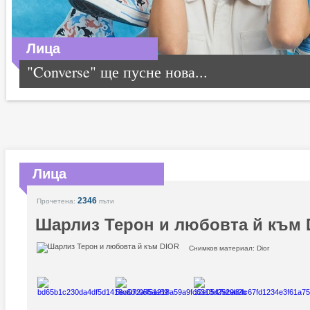
Лица
"Converse" ще пусне нова...
Лица
2346
Прочетена:
пъти
Шарлиз Терон и любовта й към 
Снимков материал: Dior