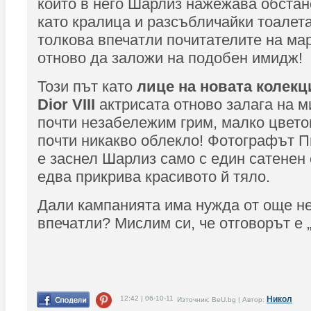
който в него Шарлиз нажежава обстан
като кралица и разсъбличайки тоалета
толкова впечатли почитателите на мар
отново да заложи на подобен имидж!
Този път като
лице на новата колек
Dior VIII
актрисата отново залага на 
почти незабележим грим, малко цветов
почти никакво облекло! Фотографът 
е заснел Шарлиз само с един сатенен 
едва прикрива красивото й тяло.
Дали кампанията има нужда от още не
впечатли? Мислим си, че отговорът е „
12:42 | 06-10-11
Никол
Източник: BeU.bg | Автор: