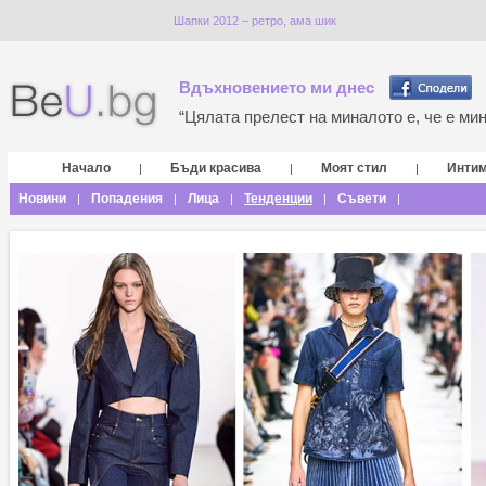
Шапки 2012 – ретро, ама шик
Вдъхновението ми днес
“Цялата прелест на миналото е, че е мина
Начало
Бъди красива
Моят стил
Инти
|
|
|
Новини
Попадения
Лица
Тенденции
Съвети
|
|
|
|
|