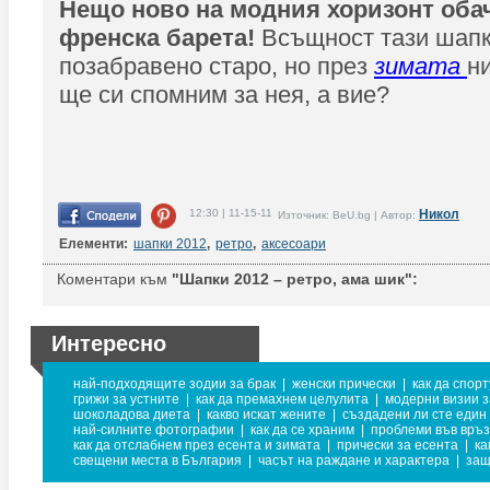
Нещо ново на модния хоризонт обач
френска барета!
Всъщност тази шапк
позабравено старо, но през
зимата
н
ще си спомним за нея, а вие?
12:30 | 11-15-11
Никол
Източник: BeU.bg | Автор:
Елементи:
шапки 2012
,
ретро
,
аксесоари
Коментари към
"Шапки 2012 – ретро, ама шик":
Интересно
най-подходящите зодии за брак
|
женски прически
|
как да спор
грижи за устните
|
как да премахнем целулита
|
модерни визии з
шоколадова диета
|
какво искат жените
|
създадени ли сте един 
най-силните фотографии
|
как да се храним
|
проблеми във връз
как да отслабнем през есента и зимата
|
прически за есента
|
ка
свещени места в България
|
часът на раждане и характера
|
защ