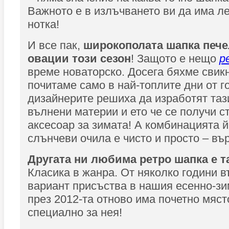
Важното е в излъчването ви да има л
нотка!
И все пак,
широкополата шапка пече
овации този сезон
! Защото е нещо
р
време новаторско. Досега бяхме свик
почитаме само в най-топлите дни от г
дизайнерите решиха да изработят таз
вълнени материи и ето че се получи с
аксесоар за зимата! А комбинацията й
слънчеви очила е чисто и просто – въ
Другата ни любима ретро шапка е т
Класика в жанра. От няколко години в
вариант присъства в нашия есенно-зи
през 2012-та отново има почетно мяст
специално за нея!