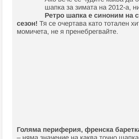
шапка за зимата на 2012-а, н
Ретро шапка е синоним на 
сезон!
Тя се очертава като тотален хит
момичета, не я пренебрегвайте.
Голяма периферия, френска баретка
– няма значение на каква точно шапк