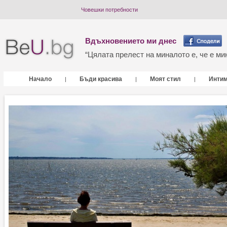
Човешки потребности
Вдъхновението ми днес
“Цялата прелест на миналото е, че е мин
Начало
Бъди красива
Моят стил
Инти
|
|
|