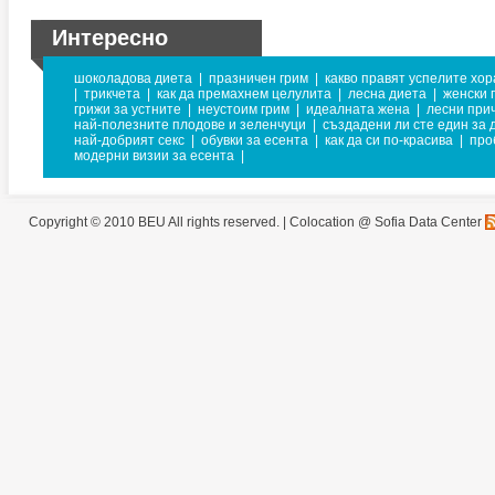
Интересно
шоколадова диета
|
празничен грим
|
какво правят успелите хор
|
трикчета
|
как да премахнем целулита
|
лесна диета
|
женски 
грижи за устните
|
неустоим грим
|
идеалната жена
|
лесни при
най-полезните плодове и зеленчуци
|
създадени ли сте един за 
най-добрият секс
|
обувки за есента
|
как да си по-красива
|
про
модерни визии за есента
|
Copyright © 2010 BEU All rights reserved. |
Colocation @ Sofia Data Center