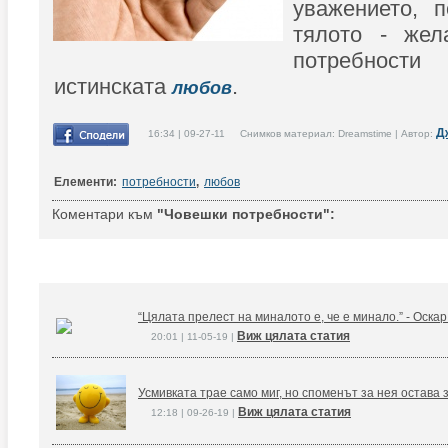
уважението, п
тялото - жел
потребности
истинската
.
любов
Д
16:34 | 09-27-11 Снимков материал: Dreamstime | Автор:
Елементи:
потребности
,
любов
Коментари към
"Човешки потребности":
“Цялата прелест на миналото е, че е минало.” - Оска
Виж цялата статия
20:01 | 11-05-19 |
Усмивката трае само миг, но споменът за нея остава 
Виж цялата статия
12:18 | 09-26-19 |