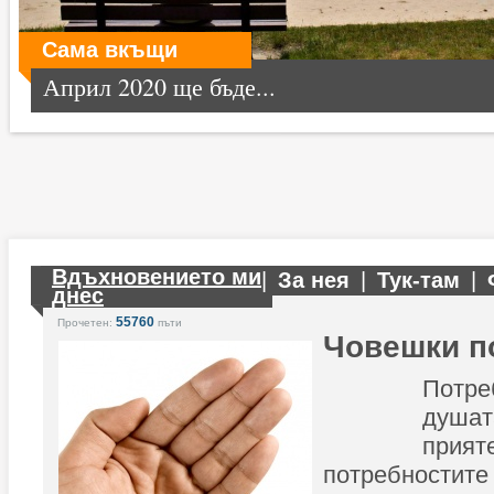
Сама вкъщи
Април 2020 ще бъде...
Вдъхновението ми
|
За нея
|
Тук-там
|
днес
55760
Прочетен:
пъти
Човешки п
Потр
душ
прият
потребност