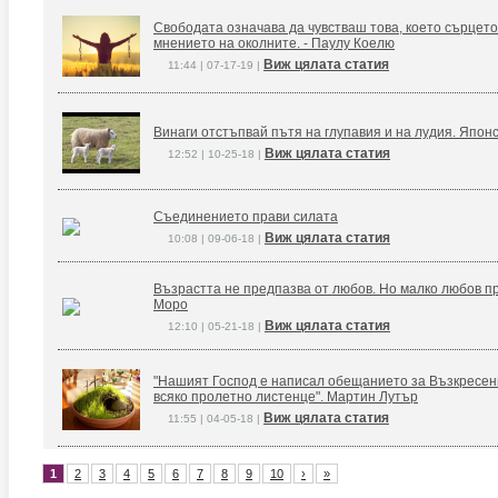
Свободата означава да чувстваш това, което сърцето
мнението на околните. - Паулу Коелю
Виж цялата статия
11:44 | 07-17-19 |
Винаги отстъпвай пътя на глупавия и на лудия. Япон
Виж цялата статия
12:52 | 10-25-18 |
Съединението прави силата
Виж цялата статия
10:08 | 09-06-18 |
Възрастта не предпазва от любов. Но малко любов п
Моро
Виж цялата статия
12:10 | 05-21-18 |
"Нашият Господ е написал обещанието за Възкресение
всяко пролетно листенце". Мартин Лутър
Виж цялата статия
11:55 | 04-05-18 |
1
2
3
4
5
6
7
8
9
10
›
»