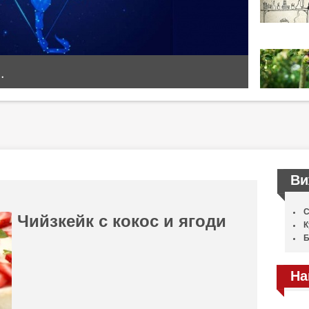
.
Ви
С
Чийзкейк с кокос и ягоди
К
Б
На