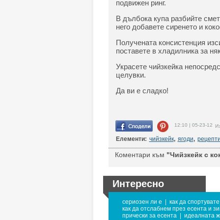
подвижен ринг.
B дълбока купа разбийте смет
него добавете сиренето и кок
Получената консистенция изси
поставете в хладилника за няк
Украсете чийзкейка непосредс
целувки.
Да ви е сладко!
12:10 | 05-23-12
Из
Елементи:
чийзкейк
,
ягоди
,
рецепт
Коментари към
"Чийзкейк с кок
Интересно
сериозен ли е
|
как да спортуват
как да отслабнем през есента и з
прически за есента
|
идеалната 