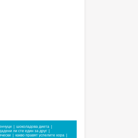
енчуци
|
шоколадова диета
|
дадени ли сте един за друг
|
ически
|
какво правят успелите хора
|