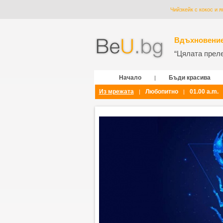
Чийзкейк с кокос и я
Вдъхновение
“Цялата прелес
Начало
Бъди красива
|
Из мрежата
Любопитно
01.00 a.m.
|
|