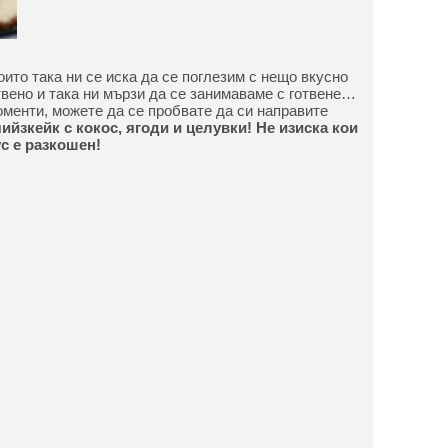
оито така ни се иска да се поглезим с нещо вкусно
вено и така ни мързи да се занимаваме с готвене…
моменти, можете да се пробвате да си направите
чийзкейк с кокос, ягоди и целувки! Не изиска кои
ус е разкошен!