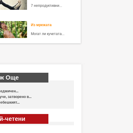
7 непродуктивни...
Из мрежата
Могат ли кучетата...
ж Още
едмичен...
уче, затворено в...
ебешкият...
й-четени