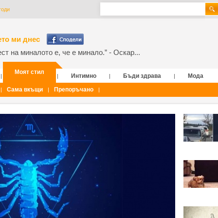
годи
то ми днес
т на миналото е, че е минало.” - Оскар...
Моят стил
Интимно
Бъди здрава
Мода
|
|
|
|
Сама вкъщи
Препоръчано
|
|
|