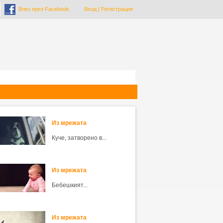
Влез през Facebook
Вход
|
Регистрация
Из мрежата
Куче, затворено в...
Из мрежата
Бебешкият...
Из мрежата