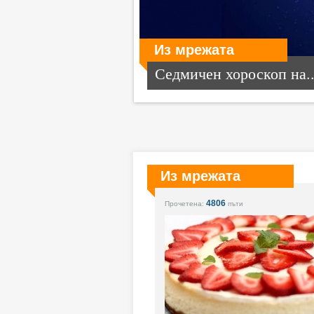
Из мрежата
Седмичен хороскоп на..
Из мрежата
4806
Прочетена:
пъти