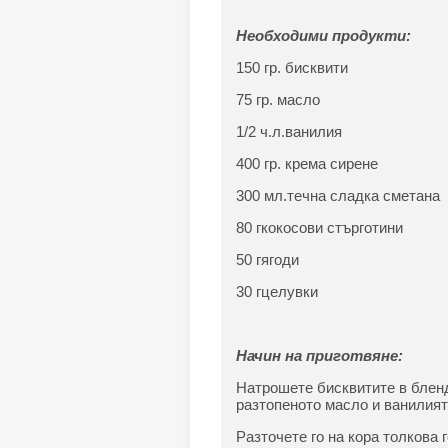
Необходими продукти:
150 гр. бисквити
75 гр. масло
1/2 ч.л.ванилия
400 гр. крема сирене
300 мл.течна сладка сметана
80 гкокосови стърготини
50 гягоди
30 гцелувки
Начин на приготвяне:
Натрошете бисквитите в бленд
разтопеното масло и ванилият
Разточете го на кора толкова 