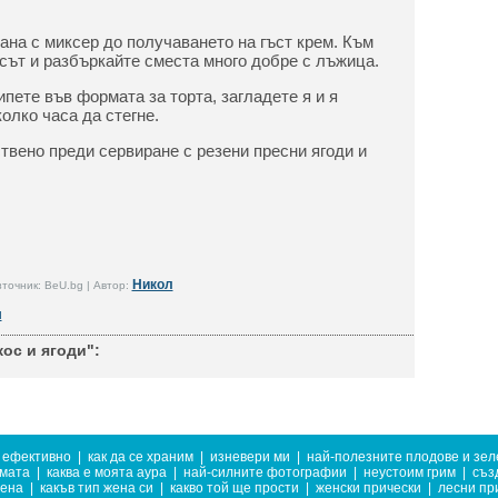
ана с миксер до получаването на гъст крем. Към
осът и разбъркайте сместа много добре с лъжица.
пете във формата за торта, загладете я и я
олко часа да стегне.
твено преди сервиране с резени пресни ягоди и
Никол
точник: BeU.bg | Автор:
и
ос и ягоди":
е ефективно
|
как да се храним
|
изневери ми
|
най-полезните плодове и зел
имата
|
каква е моята аура
|
най-силните фотографии
|
неустоим грим
|
съз
жена
|
какъв тип жена си
|
какво той ще прости
|
женски прически
|
лесни пр