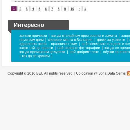
1
2
3
4
5
6
7
8
9
10
›
»
Интересно
женски прически
|
как да отслабнем през есента и зимата
|
защо
неустоим грим
|
свещени места в България
|
грижи за устните
|
идеалната жена
|
празничен грим
|
най-полезните плодове и зе
какво той ще прости
|
най-силните фотографии
|
как да се пред
как да премахнем целулита
|
най-добрият секс
|
обувки за есент
|
как да се храним
|
Copyright © 2010 BEU All rights reserved. |
Colocation @ Sofia Data Center