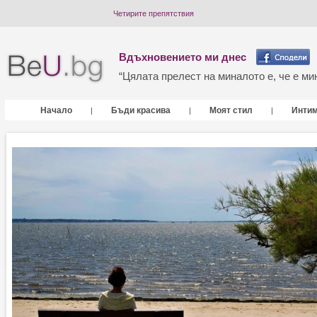
Четирите препятствия
Вдъхновението ми днес
“Цялата прелест на миналото е, че е мин
Начало
Бъди красива
Моят стил
Инти
|
|
|