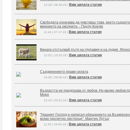
Виж цялата статия
12:18 | 09-26-19 |
Свободата означава да чувстваш това, което сърцето
мнението на околните. - Паулу Коелю
Виж цялата статия
11:44 | 07-17-19 |
Винаги отстъпвай пътя на глупавия и на лудия. Япон
Виж цялата статия
12:52 | 10-25-18 |
Съединението прави силата
Виж цялата статия
10:08 | 09-06-18 |
Възрастта не предпазва от любов. Но малко любов п
Моро
Виж цялата статия
12:10 | 05-21-18 |
"Нашият Господ е написал обещанието за Възкресение
всяко пролетно листенце". Мартин Лутър
Виж цялата статия
11:55 | 04-05-18 |