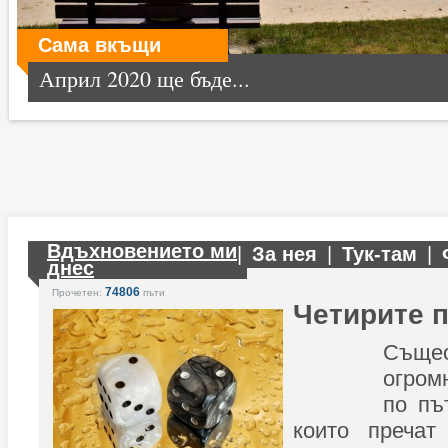
Сама вкъщи
Април 2020 ще бъде...
Вдъхновението ми
|
За нея
|
Тук-там
|
днес
74806
Прочетен:
пъти
Четирите 
Съще
огром
по пъ
които пречат