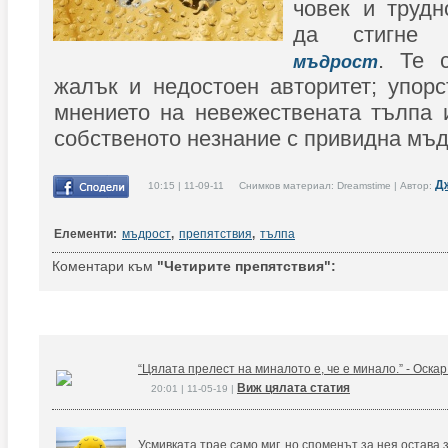
човек и трудн
да стигне 
. Те 
мъдрост
жалък и недостоен авторитет; упорс
мнението на невежествената тълпа 
собственото незнание с привидна мъд
Д
10:15 | 11-09-11 Снимков материал: Dreamstime | Автор:
Елементи:
мъдрост
,
препятствия
,
тълпа
Коментари към
"Четирите препятствия":
“Цялата прелест на миналото е, че е минало.” - Оска
Виж цялата статия
20:01 | 11-05-19 |
Усмивката трае само миг, но споменът за нея остава 