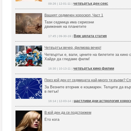
четвъртък ден секс
09:26 | 12-01-11 |
Вашият седмичен хороскоп, Част 1
Тази седмица има сериозни
движения на планетите
Виж цялата статия
17:45 | 09-30-19 |
Четвъртък вечер, филмова вечер!
Четвъртък е, вали, цените на билетите за кино 
Хайде да гледаме филм!
четвъртък кино филми
16:30 | 10-13-11 |
През кой ден от седмицата най-много ти върви? С
За Везните вторник е кошмарен. Телците да въ
в петък!
щастливи дни астрология хорос
16:14 | 12-03-14 |
В кой ден да се подстрижем
Ето кога