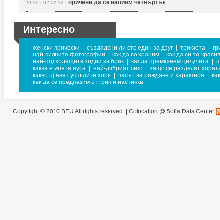
причини да се напием четвъртък
19:30 | 02-02-12 |
Интересно
женски прически
|
създадени ли сте един за друг
|
трикчета
|
гр
най-силните фотографии
|
как да се храним
|
как да си по-краси
най-подходящите зодии за брак
|
как да премахнем целулита
|
ш
каква е моята аура
|
най-добрият секс
|
защо се разделят хорат
какво правят успелите хора
|
часът на раждане и характера
|
ка
как да се предпазим от грип и настинка
|
Copyright © 2010 BEU All rights reserved. |
Colocation @ Sofia Data Center