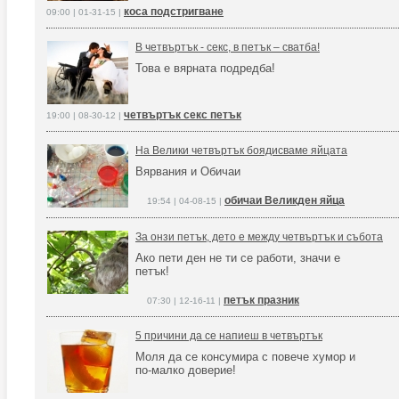
коса подстригване
09:00 | 01-31-15 |
В четвъртък - секс, в петък – сватба!
Това е вярната подредба!
четвъртък секс петък
19:00 | 08-30-12 |
На Велики четвъртък боядисваме яйцата
Вярвания и Обичаи
обичаи Великден яйца
19:54 | 04-08-15 |
За онзи петък, дето е между четвъртък и събота
Ако пети ден не ти се работи, значи е
петък!
петък празник
07:30 | 12-16-11 |
5 причини да се напиеш в четвъртък
Моля да се консумира с повече хумор и
по-малко доверие!