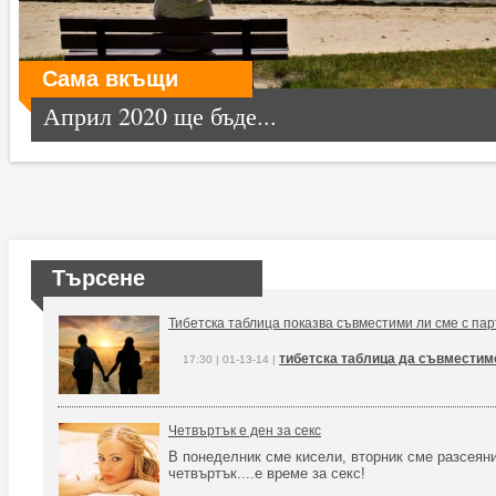
Сама вкъщи
Април 2020 ще бъде...
Търсене
Тибетска таблица показва съвместими ли сме с пар
тибетска таблица да съвместим
17:30 | 01-13-14 |
Четвъртък е ден за секс
В понеделник сме кисели, вторник сме разсеяни,
четвъртък....е време за секс!