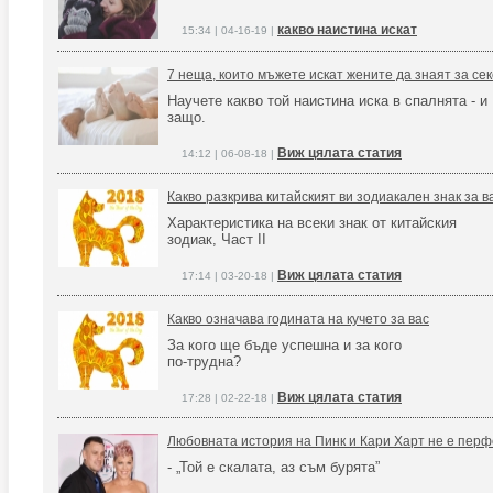
какво наистина искат
15:34 | 04-16-19 |
7 неща, които мъжете искат жените да знаят за сек
Научете какво той наистина иска в спалнята - и
защо.
Виж цялата статия
14:12 | 06-08-18 |
Какво разкрива китайският ви зодиакален знак за в
Характеристика на всеки знак от китайския
зодиак, Част II
Виж цялата статия
17:14 | 03-20-18 |
Какво означава годината на кучето за вас
За кого ще бъде успешна и за кого
по-трудна?
Виж цялата статия
17:28 | 02-22-18 |
Любовната история на Пинк и Кари Харт не е перфе
- „Той е скалата, аз съм бурята”