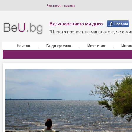
Честност - новини
Вдъхновението ми днес
“Цялата прелест на миналото е, че е мин
Начало
Бъди красива
Моят стил
Инти
|
|
|