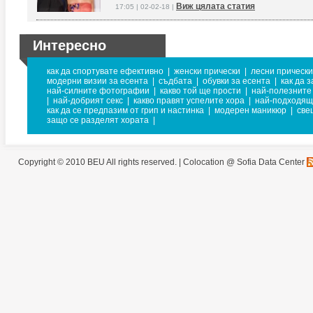
Виж цялата статия
17:05 | 02-02-18 |
Интересно
как да спортувате ефективно
|
женски прически
|
лесни прически
модерни визии за есента
|
съдбата
|
обувки за есента
|
как да 
най-силните фотографии
|
какво той ще прости
|
най-полезните
|
най-добрият секс
|
какво правят успелите хора
|
най-подходящи
как да се предпазим от грип и настинка
|
модерен маникюр
|
све
защо се разделят хората
|
Copyright © 2010 BEU All rights reserved. |
Colocation @ Sofia Data Center