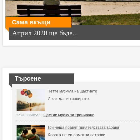
Сама вкъщи
Април 2020 ще бъде...
Търсене
Петте мускула на щастието
И как да ги тренирате
щастие мускули трениране
17:44 | 06-02-16 |
Три неща правят приятелствата здрави
Хората не са самотни острови