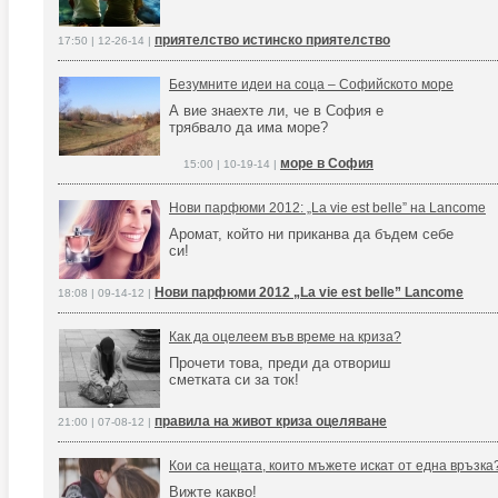
приятелство истинско приятелство
17:50 | 12-26-14 |
Безумните идеи на соца – Софийското море
А вие знаехте ли, че в София е
трябвало да има море?
море в София
15:00 | 10-19-14 |
Нови парфюми 2012: „La vie est belle” на Lancоme
Аромат, който ни приканва да бъдем себе
си!
Нови парфюми 2012 „La vie est belle” Lancоme
18:08 | 09-14-12 |
Как да оцелеем във време на криза?
Прочети това, преди да отвориш
сметката си за ток!
правила на живот криза оцеляване
21:00 | 07-08-12 |
Кои са нещата, които мъжете искат от една връзка
Вижте какво!