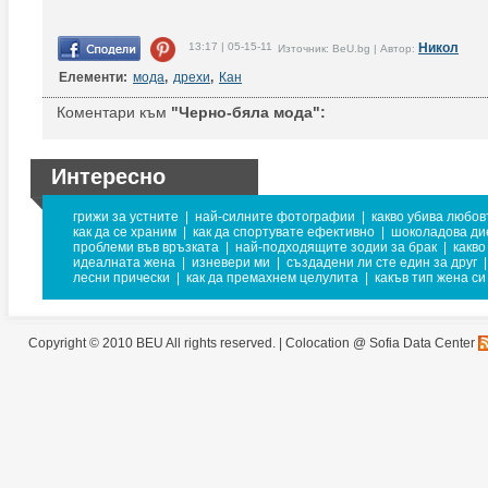
13:17 | 05-15-11
Никол
Източник: BeU.bg | Автор:
Елементи:
мода
,
дрехи
,
Кан
Коментари към
"Черно-бяла мода":
Интересно
грижи за устните
|
най-силните фотографии
|
какво убива любов
как да се храним
|
как да спортувате ефективно
|
шоколадова ди
проблеми във връзката
|
най-подходящите зодии за брак
|
какво
идеалната жена
|
изневери ми
|
създадени ли сте един за друг
|
лесни прически
|
как да премахнем целулита
|
какъв тип жена си
Copyright © 2010 BEU All rights reserved. |
Colocation @ Sofia Data Center