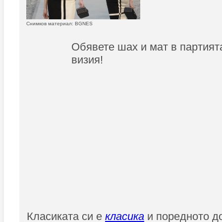
Снимков материал: BGNES
Обявете шах и мат в партият
визия!
Класиката си е
класика
и поредното до