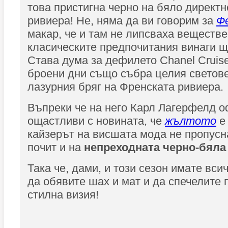
това пристигна черно на бяло директн
ривиера! Не, няма да ви говорим за
Ф
макар, че и там не липсваха веществе
класическите предпочитания винаги щ
Става дума за дефилето Chanel Cruise
броени дни също събра целия светове
лазурния бряг на Френската ривиера.
Въпреки че на него Карл Лагерфелд 
ощастливи с новината, че
жълтото
е 
кайзерът на висшата мода не пропусн
почит и на
непреходната черно-бял
Така че, дами, и този сезон имате вс
да обявите шах и мат и да спечелите 
стилна визия!