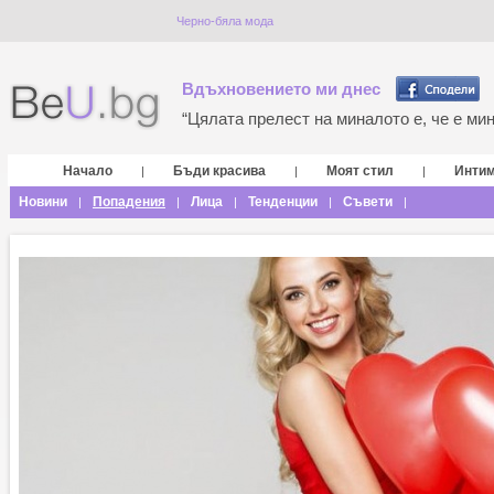
Черно-бяла мода
Вдъхновението ми днес
“Цялата прелест на миналото е, че е мина
Начало
Бъди красива
Моят стил
Инти
|
|
|
Новини
Попадения
Лица
Тенденции
Съвети
|
|
|
|
|