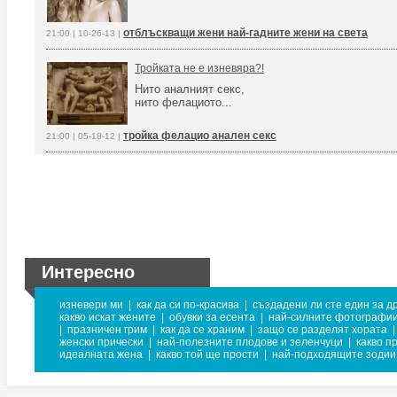
отблъскващи жени най-гадните жени на света
21:00 | 10-26-13 |
Тройката не е изневяра?!
Нито аналният секс,
нито фелациото...
тройка фелацио анален секс
21:00 | 05-18-12 |
Интересно
изневери ми
|
как да си по-красива
|
създадени ли сте един за др
какво искат жените
|
обувки за есента
|
най-силните фотографи
|
празничен грим
|
как да се храним
|
защо се разделят хората
|
женски прически
|
най-полезните плодове и зеленчуци
|
какво п
идеалната жена
|
какво той ще прости
|
най-подходящите зодии 