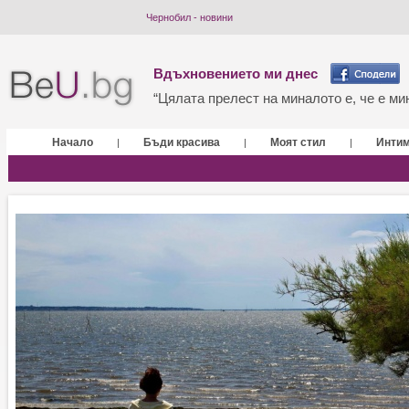
Чернобил - новини
Вдъхновението ми днес
“Цялата прелест на миналото е, че е мин
Начало
Бъди красива
Моят стил
Инти
|
|
|