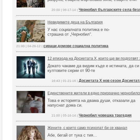
Чернобил българските села бе
20:00 | 06-17-14 |
Невидимите деца на България
У нас социалната политика е по-
страшна от „Чернобил“.
сираци домове социална политика
21:00 | 04-26-12 |
12 епизода на Досиетата Х, които ще ви подготвят 
Докато чакаме да видим къде е истината, да с
култовите серии от 90-те
Досиетата Х нов сезон Досиетат
16:43 | 01-21-16 |
Единствените жители в едно призрачно чернобилс
Това е историята на двама души, отказали да
напуснат дома си.
Чернобил човешка трагедия
21:00 | 05-16-14 |
Жените, с които само психопат би се хванал
Абе, бегай от тука с тия...