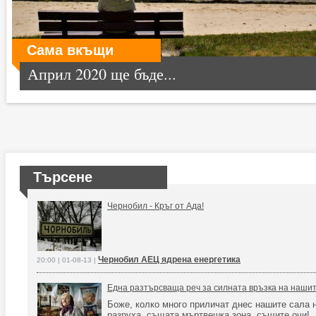
Сама вкъщи
Април 2020 ще бъде...
Търсене
Чернобил - Кръг от Ада!
Чернобил АЕЦ ядрена енергетика
20:00 | 01-08-13 |
Една разтърсваща реч за силната връзка на нашит
Боже, колко много приличат днес нашите сала 
разруха, същата мъртвешка зона, същите очи!