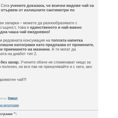
! Сега
учените доказаха, че всички видове чай са
е отървем от излишните сантиметри по
ови запарки – можете да разнообразявате с
Всъщност, това е
единственото и най-важно
 една чаша чай ежедневно!
и редовната консумация на
топлата напитка
злишни килограми като предпазва от промените,
ри приемането на мазнини
. А те могат да
ата на диабет тип 2.
 без захар.
Учените обаче не споменават нищо за
 полезен, но все пак не прекалявайте и с него, ако
 ароматен чай?!
Никол
Автор:
и килограми
ограми ":