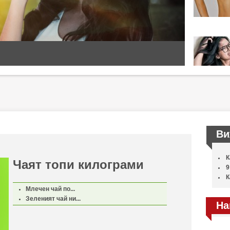
Ви
К
Чаят топи килограми
9
К
Млечен чай по...
Зеленият чай ни...
На