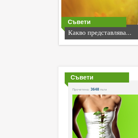
Съвети
Какво представлява...
Съвети
3648
Прочетена:
пъти