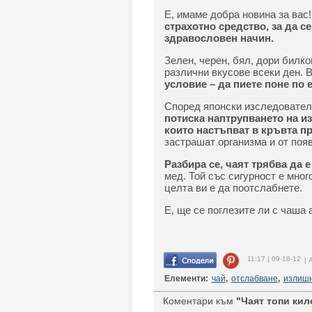
Е, имаме добра новина за вас
страхотно средство, за да с
здравословен начин.
Зелен, черен, бял, дори билк
различни вкусове всеки ден. 
условие – да пиете поне по
Според японски изследовател
потиска наптрупването на и
които настъпват в кръвта п
застрашат организма и от появ
Разбира се, чаят трябва да е
мед. Той със сигурност е много
целта ви е да поотслабнете.
Е, ще се поглезите ли с чаша
11:17 | 09-18-12
| 
Елементи:
чай
,
отслабване
,
излишн
Коментари към
"Чаят топи кил