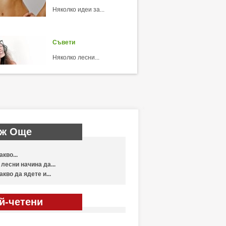
Няколко идеи за...
Съвети
Няколко лесни...
ж Още
акво...
 лесни начина да...
акво да ядете и...
й-четени