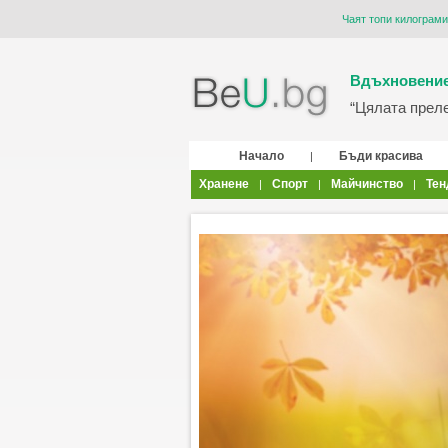
Чаят топи килограми
Вдъхновение
“Цялата прелес
Начало
Бъди красива
|
Хранене
Спорт
Майчинство
Тен
|
|
|