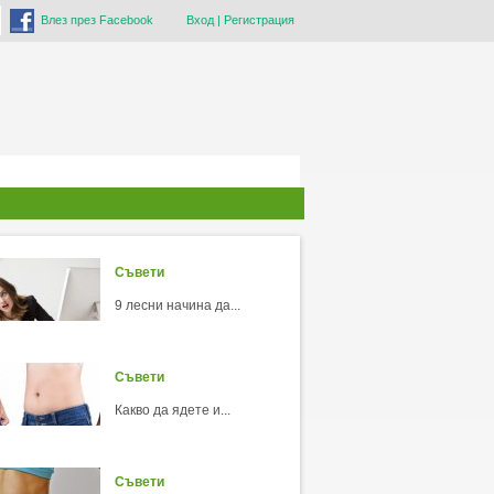
Влез през Facebook
Вход
|
Регистрация
Съвети
9 лесни начина да...
Съвети
Какво да ядете и...
Съвети