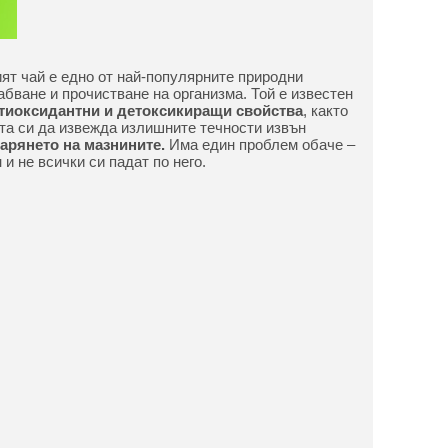
ият чай е едно от най-популярните природни
абване и прочистване на организма. Той е известен
тиоксидантни и детоксикиращи свойства
, както
та си да извежда излишните течности извън
арянето на мазнините.
Има един проблем обаче –
и не всички си падат по него.