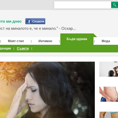
то ми днес
т на миналото е, че е минало.” - Оскар...
Бъди здрава
Моят стил
Интимно
Мода
|
|
|
|
денции
Съвети
|
|