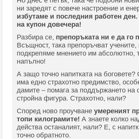
Но днес е петък, така че подобни нов
ни заредят с повече настроение и ене
избутаме и последния работен ден.
на купон довечера!
Разбира се,
препоръката ни е да го 
Всъщност, така препоръчват учените, 
подкрепяме мнението им абсолютно, 
напълно!
А защо точно напитката на боговете? 
има едно страхотно предимство, особ
дамите – помага за поддържането на 
стройна фигура. Страхотно, нали?
Според ново проучване
умереният пр
топи килограмите!
А знаете колко н
действа останалият, нали? Е, с напитк
точно обратното.