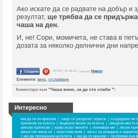
Ако искате да се радвате на добър и 
резултат,
ще трябва да се придържа
чаша на ден.
И, не! Сори, момичета, не става в пет
дозата за няколко делнични дни напре
07:00 | 11-09-12
Никол
| Автор:
Елементи:
вино
,
отслабване
Коментари към
"Чаша вино, за да сте слаби ":
Интересно
как да си по-красива
|
защо се разделят хората
|
създадени ли с
прически за есента
|
модерни визии за есента
|
свещени места 
женски прически
|
какво искат жените
|
изневери ми
|
лесни при
какъв тип жена си
|
неустоим грим
|
часът на раждане и характе
|
как да премахнем целулита
|
как да се храним
|
проблеми във 