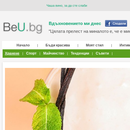
Чаша вино, за да сте слаби
Вдъхновението ми днес
“Цялата прелест на миналото е, че е мин
Начало
Бъди красива
Моят стил
Инти
|
|
|
Хранене
Спорт
Майчинство
Тенденции
Съвети
|
|
|
|
|