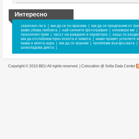
Интересно
сериозен ли е
|
как да си по-красива
|
как да се предпазим от гри
какво убива любовта
|
най-силните фотографии
|
изневери ми
|
празничен грим
|
часът на раждане и характера
|
защо се разде
как да отслабнем през есента и зимата
|
какво правят успелите 
каква е моята аура
|
как да се храним
|
проблеми във връзката
|
шоколадова диета
|
Copyright © 2010 BEU All rights reserved. |
Colocation @ Sofia Data Center