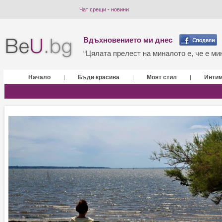
Чат срещи - новини
Вдъхновението ми днес
“Цялата прелест на миналото е, че е мин
Начало
Бъди красива
Моят стил
Инти
|
|
|