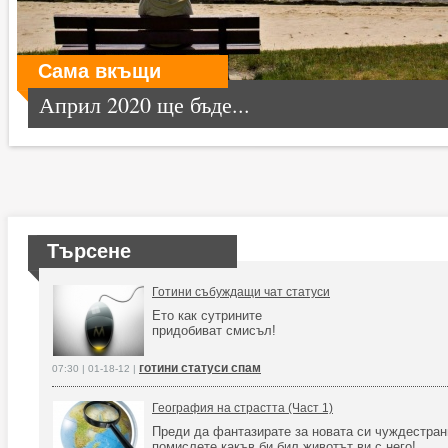
Сама вкъщи
Април 2020 ще бъде...
Търсене
Готини събуждащи чат статуси
Ето как сутрините
придобиват смисъл!
готини статуси спам
07:30 | 01-18-12 |
География на страстта (Част 1)
Преди да фантазирате за новата си чуждестран
помислете какъв би бил животът ви с него!