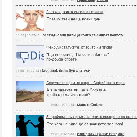
3 навика, които съсипват кожата
Правим тези неща всеки ден!
всекидневни навици които съсипват кожата
10:33 | 10-27-15 |
Фейсбук статусите, от които ни писна
"Ще вечерям", "Влизам в банята" –
по-добре спрете
facebook фейсбук статуси
11:00 | 11-27-14 |
Безумните идеи на соца – Софийското море
А вие знаехте ли, че в София е
трябвало да има море?
море в София
15:00 | 10-19-14 |
5 проблема във връзката, които всъщност са полез
Ето кога не бива да се шашкате толкова!
скандали връзки раздяла
12:40 | 09-14-14 |