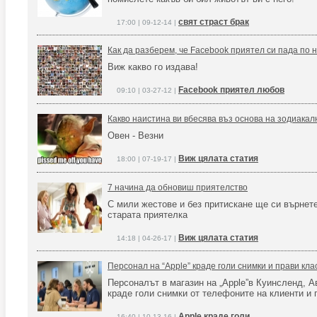
свят страст брак
17:00 | 09-12-14 |
Как да разберем, че Facebook приятел си пада по 
Виж какво го издава!
Facebook приятел любов
09:10 | 03-27-12 |
Какво наистина ви вбесява въз основа на зодиакалн
Овен - Везни
Виж цялата статия
18:00 | 07-19-17 |
7 начина да обновиш приятелство
С мили жестове и без притискане ще си върнет
старата приятелка
Виж цялата статия
14:18 | 04-26-17 |
Персонал на “Apple” краде голи снимки и прави кл
Персоналът в магазин на „Apple”в Куинсленд, А
краде голи снимки от телефоните на клиенти и 
Apple краде голи
16:40 | 10-13-16 |