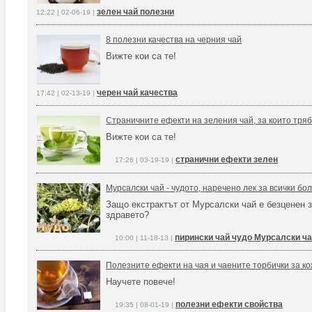
зелен чай полезни
12:22 | 02-06-19 |
8 полезни качества на черния чай
Вижте кои са те!
черен чай качества
17:42 | 02-13-19 |
Страничните ефекти на зеления чай, за които тряб
Вижте кои са те!
странични ефекти зелен
17:26 | 03-19-19 |
Мурсалски чай - чудото, наречено лек за всички бо
Защо екстрактът от Мурсалски чай е безценен 
здравето?
пирински чай чудо Мурсалски ч
10:00 | 11-18-13 |
Полезните ефекти на чая и чаените торбички за ко
Научете повече!
полезни ефекти свойства
19:35 | 08-01-19 |