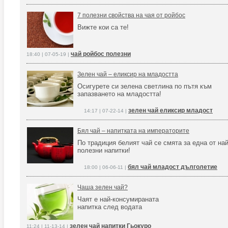
7 полезни свойства на чая от ройбос
Вижте кои са те!
чай ройбос полезни
18:40 | 07-05-19 |
Зелен чай – еликсир на младостта
Осигурете си зелена светлина по пътя към
запазването на младостта!
зелен чай еликсир младост
14:17 | 07-22-14 |
Бял чай – напитката на императорите
По традиция белият чай се смята за една от най
полезни напитки!
бял чай младост дълголетие
18:00 | 06-06-11 |
Чаша зелен чай?
Чаят е най-консумираната
напитка след водата
зелен чай напитки Гьокуро
11:24 | 11-13-14 |