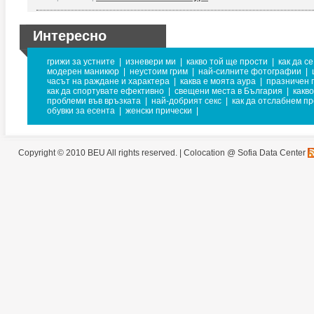
Интересно
грижи за устните
|
изневери ми
|
какво той ще прости
|
как да с
модерен маникюр
|
неустоим грим
|
най-силните фотографии
|
часът на раждане и характера
|
каква е моята аура
|
празничен 
как да спортувате ефективно
|
свещени места в България
|
какв
проблеми във връзката
|
най-добрият секс
|
как да отслабнем пр
обувки за есента
|
женски прически
|
Copyright © 2010 BEU All rights reserved. |
Colocation @ Sofia Data Center