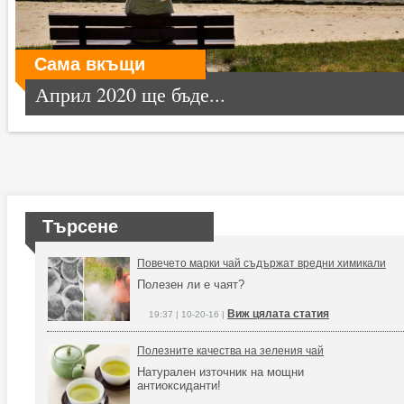
Сама вкъщи
Април 2020 ще бъде...
Търсене
Повечето марки чай съдържат вредни химикали
Полезен ли е чаят?
Виж цялата статия
19:37 | 10-20-16 |
Полезните качества на зеления чай
Натурален източник на мощни
антиоксиданти!