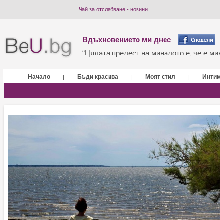
Чай за отслабване - новини
Вдъхновението ми днес
“Цялата прелест на миналото е, че е мин
Начало
Бъди красива
Моят стил
Инти
|
|
|