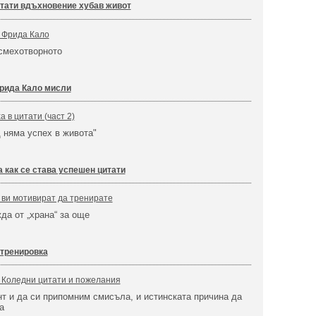
тати вдъхновение хубав живот
 Фрида Кало
-смехотворното
рида Кало мисли
 в цитати (част 2)
 няма успех в живота"
 как се става успешен цитати
 ви мотивират да тренирате
а от „храна“ за още
 тренировка
Коледни цитати и пожелания
т и да си припомним смисъла, и истинската причина да
а