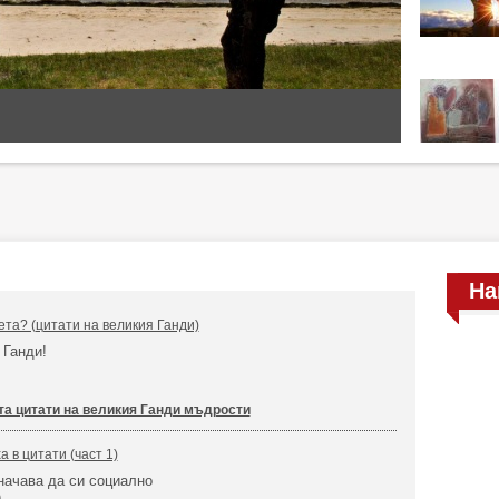
На
ета? (цитати на великия Ганди)
а Ганди!
та цитати на великия Ганди мъдрости
 в цитати (част 1)
начава да си социално
)