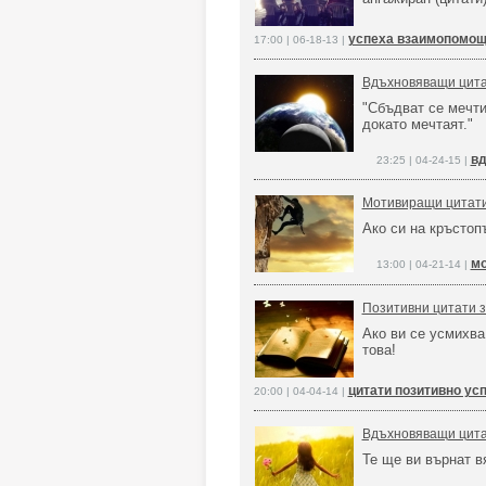
успеха взаимопомощ
17:00 | 06-18-13 |
Вдъхновяващи цит
"Сбъдват се мечтит
докато мечтаят."
вд
23:25 | 04-24-15 |
Мотивиращи цитати,
Ако си на кръстоп
мо
13:00 | 04-21-14 |
Позитивни цитати з
Ако ви се усмихва
това!
цитати позитивно ус
20:00 | 04-04-14 |
Вдъхновяващи цитат
Те ще ви върнат в