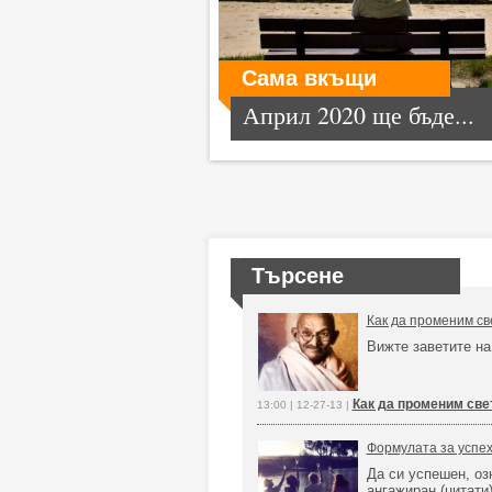
Сама вкъщи
Април 2020 ще бъде...
Търсене
Как да променим св
Вижте заветите н
Как да променим све
13:00 | 12-27-13 |
Формулата за успеха
Да си успешен, оз
ангажиран (цитати