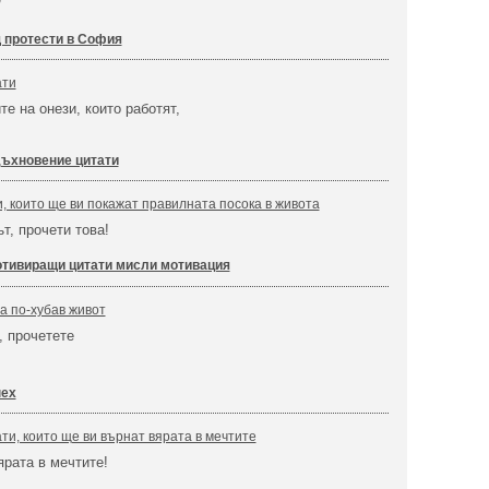
 протести в София
ати
е на онези, които работят,
ъхновение цитати
 които ще ви покажат правилната посока в живота
ът, прочети това!
тивиращи цитати мисли мотивация
а по-хубав живот
, прочетете
пех
и, които ще ви върнат вярата в мечтите
ярата в мечтите!