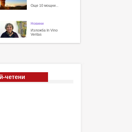
Още 10 мощни...
Новини
Изложба In Vino
Veritas
й-четени