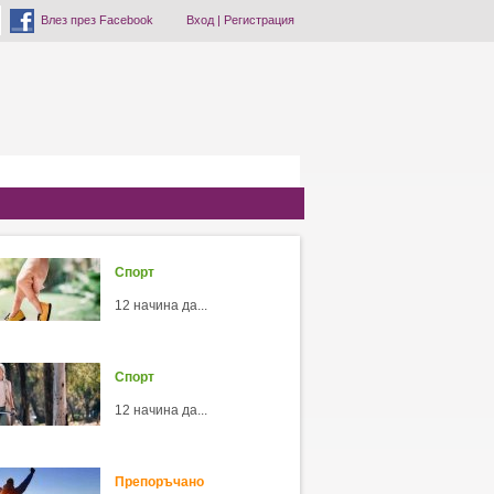
Влез през Facebook
Вход
|
Регистрация
Спорт
12 начина да...
Спорт
12 начина да...
Препоръчано