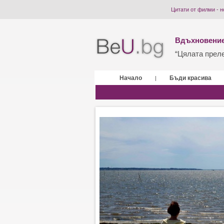
Цитати от филми - н
Вдъхновение
“Цялата прелес
Начало
Бъди красива
|