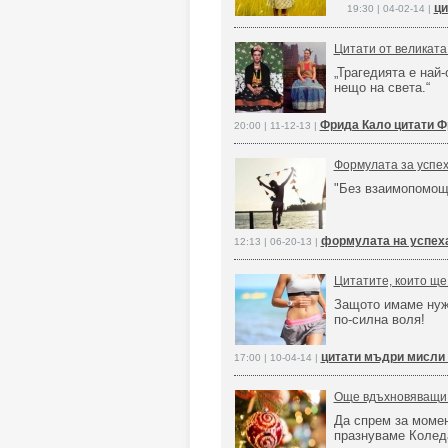
ци
19:30 | 04-02-14 |
Цитати от великата
„Трагедията е най
нещо на света.“
Фрида Кало цитати Ф
20:00 | 11-12-13 |
Формулата за успеха
"Без взаимопомощ
формулата на успеха
12:13 | 06-20-13 |
Цитатите, които ще
Защото имаме нужд
по-силна воля!
цитати мъдри мисли
17:00 | 10-04-14 |
Още вдъхновяващи 
Да спрем за момен
празнуваме Колед