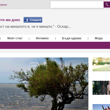
овини
то ми днес
т на миналото е, че е минало.” - Оскар...
Моят стил
Интимно
Бъди здрава
Мода
|
|
|
|