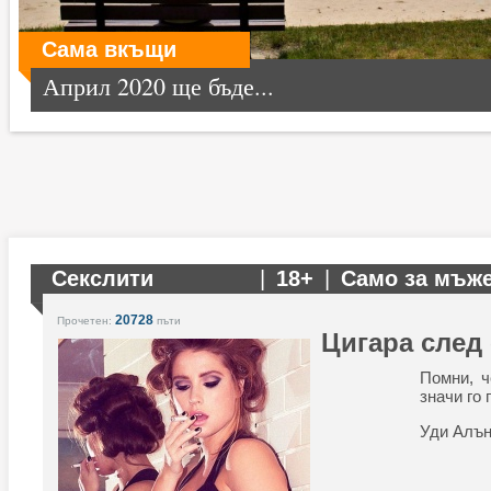
Сама вкъщи
Април 2020 ще бъде...
Секслити
|
18+
|
Само за мъж
20728
Прочетен:
пъти
Цигара след 
Помни, ч
значи го
Уди Алъ