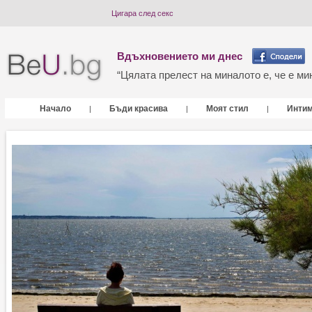
Цигара след секс
Вдъхновението ми днес
“Цялата прелест на миналото е, че е мин
Начало
Бъди красива
Моят стил
Инти
|
|
|