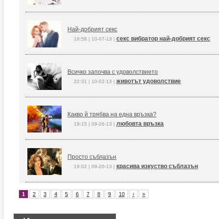
Най-добрият секс
секс вибратор най-добрият секс
16:58 | 10-07-13 |
Всичко започва с удоволствието
животът удоволствие
22:31 | 10-02-13 |
Какво й трябва на една връзка?
любовта връзка
19:15 | 09-26-13 |
Просто съблазън
красива изкуство съблазън
19:02 | 09-20-13 |
1
2
3
4
5
6
7
8
9
10
›
»