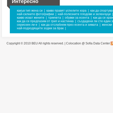
Интересно
какъв тип жена си
|
какво правят успелите хора
|
как да спортув
най-силните фотографии
|
най-полезните плодове и зеленчуци
|
какво искат жените
|
трикчета
|
обувки за есента
|
как да се хра
как да се предпазим от грип и настинка
|
създадени ли сте един з
сериозен ли е
|
как да отслабнем през есента и зимата
|
женски
най-подходящите зодии за брак
|
Copyright © 2010 BEU All rights reserved. |
Colocation @ Sofia Data Center