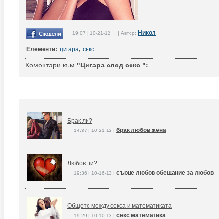
Никол
19:07 | 10-21-12 | Автор:
Елементи:
цигара
,
секс
Коментари към
"Цигара след секс ":
Брак ли?
брак любов жена
14:37 | 10-21-13 |
Любов ли?
сърце любов обещание за любов
19:36 | 10-16-13 |
Общото между секса и математиката
секс математика
19:29 | 10-10-13 |