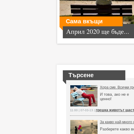
Сама вкъщи
Април 2020 ще бъде...
Търсене
Хора сме. Всички г
И това, ако не е
ценно!
грешка животът щас
11:00 | 07-03-13 |
За какво най-много
Разберете какво в