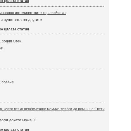
ж цялата статия
ионално интелигентните хора избягват
 и чувствата на другите
ж цялата статия
а, зодия Овен
ни
 повече
, които всяко необвързано момиче трябва да помни на Свети
 воля докато можеш!
ж цялата статия