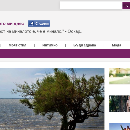
то ми днес
т на миналото е, че е минало.” - Оскар...
Моят стил
Интимно
Бъди здрава
Мода
|
|
|
|