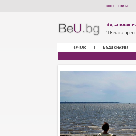
Ценно - новини
Вдъхновение
“Цялата прелес
Начало
Бъди красива
|