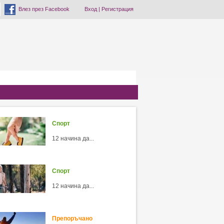
Влез през Facebook
Вход
|
Регистрация
Спорт
12 начина да...
Спорт
12 начина да...
Препоръчано