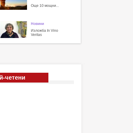
Още 10 мощни...
Новини
Изложба In Vino
Veritas
й-четени