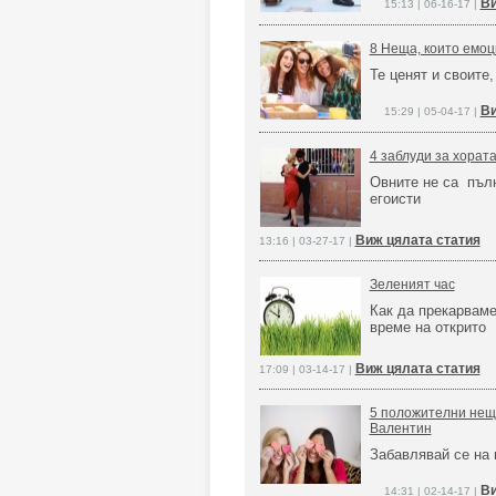
Ви
15:13 | 06-16-17 |
8 Неща, които емоц
Те ценят и своите,
Ви
15:29 | 05-04-17 |
4 заблуди за хорат
Овните не са пъл
егоисти
Виж цялата статия
13:16 | 03-27-17 |
Зеленият час
Как да прекарваме
време на открито
Виж цялата статия
17:09 | 03-14-17 |
5 положителни неща
Валентин
Забавлявай се на
Ви
14:31 | 02-14-17 |