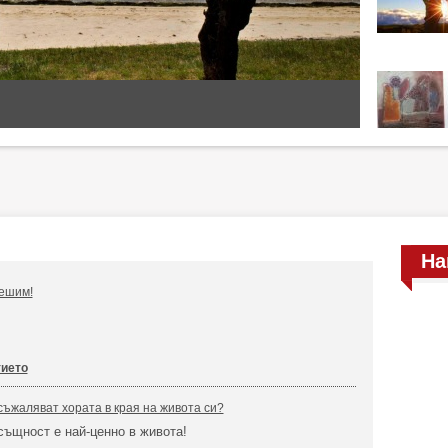
На
решим!
тието
 съжаляват хората в края на живота си?
същност е най-ценно в живота!