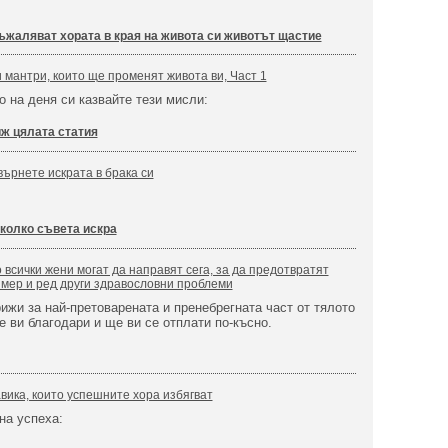
съжаляват хората в края на живота си животът щастие
мантри, които ще променят живота ви, Част 1
о на деня си казвайте тези мисли:
ж цялата статия
върнете искрата в брака си
колко съвета искра
 всички жени могат да направят сега, за да предотвратят
мер и ред други здравословни проблеми
рижи за най-претоварената и пренебрегната част от тялото
е ви благодари и ще ви се отплати по-късно.
вика, които успешните хора избягват
на успеха: