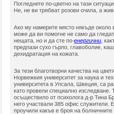
Погледнете по-цветно на тази ситуаци
Не, не ви трябват розови очила, а жив
Ако му намерите място някъде около в
може да ви помогне не само да гледат
нещата, но и да сте по-
енергични
, как
предпази сухо гърло, главоболие, ка
дехидратация на кожата.
За тези благотворни качества на цвет
Норвежкия университет за наука и тех
университета в Упсала, Швеция, са ра
като провели специално изследване. 
осъществило от психолога д-р Тина Б
него участвали 385 офис служители. 
проучили какъв е броя на болничните 