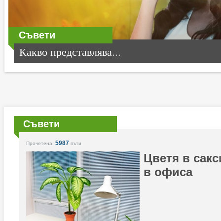
Съвети
Какво представлява...
Съвети
5987
Прочетена:
пъти
Цветя в сакс
в офиса