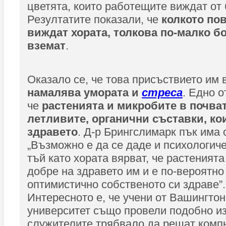
цветята, които работещите виждат от 
Резултатите показали, че
колкото по
виждат хората, толкова по-малко б
вземат
.
Оказало се, че това присъствието им 
намалява умората и
стреса
. Едно о
че
растенията и микробите в почва
летливите, органични съставки, ко
здравето
. Д-р Брингслимарк пък има 
„Възможно е да се даде и психологич
тъй като хората вярват, че растенията
добре на здравето им и е по-вероятно
оптимистично собственото си здраве”.
Интересното е, че учени от Вашингто
университет също провели подобно из
служителите трябвало да решат комп