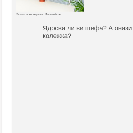
Снимков материал: Dreamstime
Ядосва ли ви шефа? А онази
колежка?