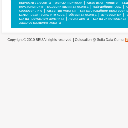
прически за есента
|
женски прически
|
какво искат жените
|
съд
неустоим грим
|
модерни визии за есента
|
най-добрият секс
|
к
сериозен ли е
|
какъв тип жена си
|
как да отслабнем през есент
какво правят успелите хора
|
обувки за есента
|
изневери ми
|
г
как да премахнем целулита
|
лесна диета
|
как да си по-красива
защо се разделят хората
|
Copyright © 2010 BEU All rights reserved. |
Colocation @ Sofia Data Center