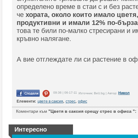
определено време в стаи с и без раст
че
хората, около които имало цветя,
продуктивни и имали 12% по-бърза
това те били по-малко стресирани и и
кръвно налягане.
А вие отглеждате ли си растение в о
09:36 | 06-17-11
Никол
Източник: BeU.bg | Автор:
Елементи:
цвете в саксия
,
стрес
,
офис
Коментари към
"Цветя в саксия срещу стрес в офиса ":
Интересно