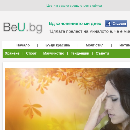
Цветя в саксия срещу стрес в офиса
Вдъхновението ми днес
“Цялата прелест на миналото е, че е мин
Начало
Бъди красива
Моят стил
Инти
|
|
|
Хранене
Спорт
Майчинство
Тенденции
Съвети
|
|
|
|
|