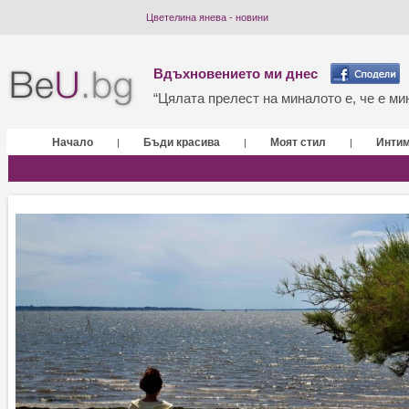
Цветелина янева - новини
Вдъхновението ми днес
“Цялата прелест на миналото е, че е мин
Начало
Бъди красива
Моят стил
Инти
|
|
|