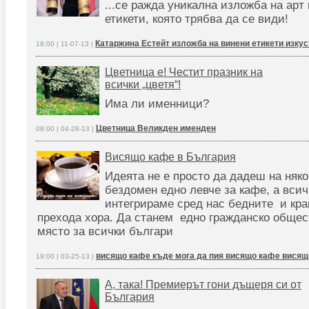
...се ражда уникална изложба на арт
етикети, която трябва да се види!
Катаржина Естейт изложба на винени етикети изкус
18:00 | 11-07-13 |
Цветница е! Честит празник на
всички „цветя“!
Има ли именници?
Цветница Великден именден
08:00 | 04-28-13 |
Висящо кафе в България
Идеята не е просто да дадеш на няко
бездомен едно левче за кафе, а вси
интегрираме сред нас бедните и кра
прехода хора. Да станем едно гражданско общест
място за всички българи
висящо кафе къде мога да пия висящо кафе висящ
19:00 | 03-25-13 |
А, така! Премиерът гони дъщеря си от
България