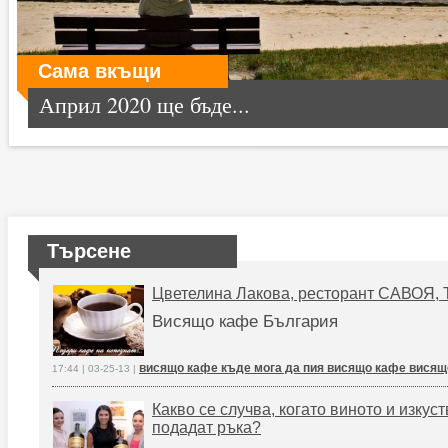
Сама вкъщи
Април 2020 ще бъде...
Търсене
Цветелина Лакова, ресторант САВОЯ, 
Висящо кафе България
висящо кафе къде мога да пия висящо кафе висящ
17:44 | 03-25-13 |
Какво се случва, когато виното и изкуст
подадат ръка?