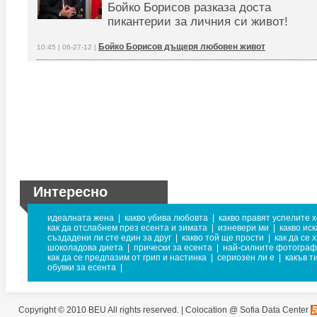
Бойко Борисов разказа доста
пикантерии за личния си живот!
Бойко Борисов дъщеря любовен живот
10:45 | 06-27-12 |
Интересно
идеалната жена
|
какво убива любовта
|
какво правят успелите 
как да отслабнем през есента и зимата
|
изневери ми
|
какво ис
създадени ли сте един за друг
|
какво той ще прости
|
как да се 
шоколадова диета
|
прически за есента
|
най-силните фотогра
как да се предпазим от грип и настинка
|
сериозен ли е
|
какъв т
обувки за есента
|
Copyright © 2010 BEU All rights reserved. |
Colocation @ Sofia Data Center