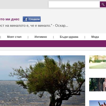
то ми днес
т на миналото е, че е минало.” - Оскар...
Моят стил
Интимно
Бъди здрава
Мода
|
|
|
|