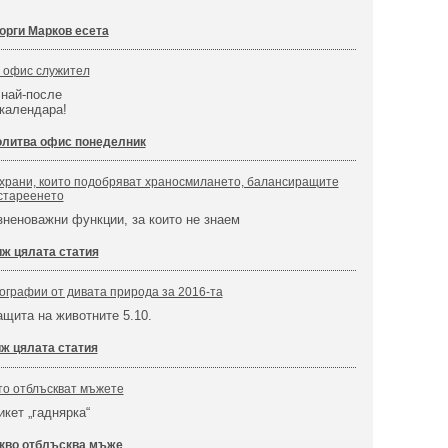
орги Марков есета
и офис служител
 най-после
календара!
литва офис понеделник
 храни, които подобряват храносмилането, балансиращите
стареенето
неноважни функции, за които не знаем
ж цялата статия
графии от дивата природа за 2016-та
ащита на животните 5.10.
ж цялата статия
ито отблъскват мъжете
икет „гаднярка“
кво отблъсква мъже