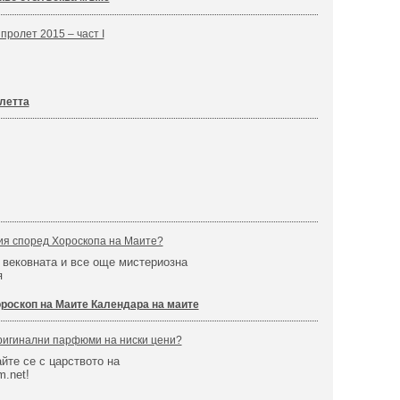
пролет 2015 – част I
олетта
ия според Хороскопа на Маите?
 вековната и все още мистериозна
я
роскоп на Маите Календара на маите
ригинални парфюми на ниски цени?
йте се с царството на
m.net!