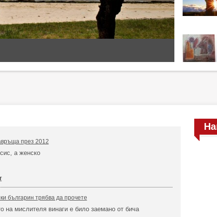
На
авръща през 2012
сис, а женско
т
еки българин трябва да прочете
о на мислителя винаги е било заемано от бича