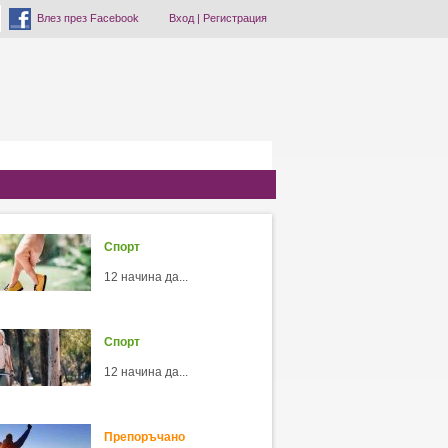
Влез през Facebook
Вход
|
Регистрация
Спорт
12 начина да...
Спорт
12 начина да...
Препоръчано