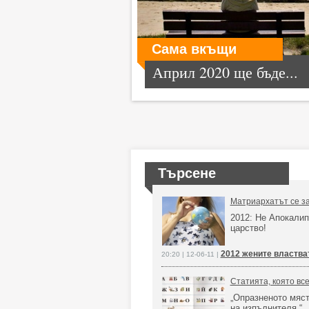
Сама вкъщи
Април 2020 ще бъде...
Търсене
Матриархатът се з
2012: Не Апокалип
царство!
2012 жените властва
20:20 | 12-06-11 |
Статията, която вс
„Опразненото мяст
на изпълнителя.“