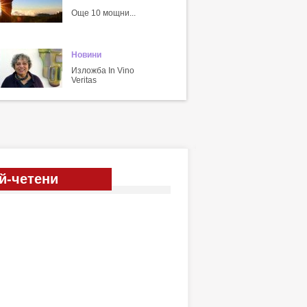
Още 10 мощни...
Новини
Изложба In Vino
Veritas
й-четени