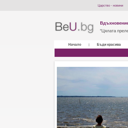
Царство - новини
Вдъхновение
“Цялата прелес
Начало
Бъди красива
|