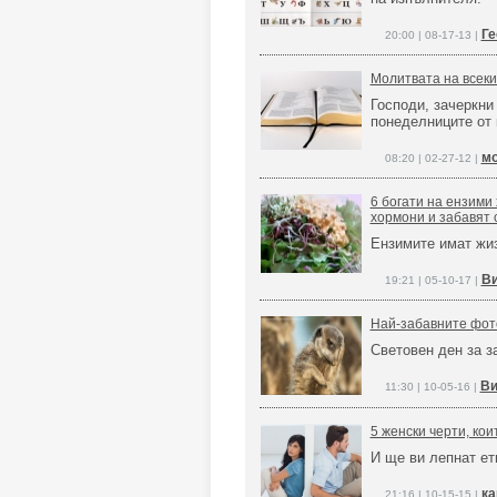
Ге
20:00 | 08-17-13 |
Молитвата на всек
Господи, зачеркни
понеделниците от 
мо
08:20 | 02-27-12 |
6 богати на ензими
хормони и забавят 
Ензимите имат жиз
Ви
19:21 | 05-10-17 |
Най-забавните фото
Световен ден за з
Ви
11:30 | 10-05-16 |
5 женски черти, ко
И ще ви лепнат ет
ка
21:16 | 10-15-15 |