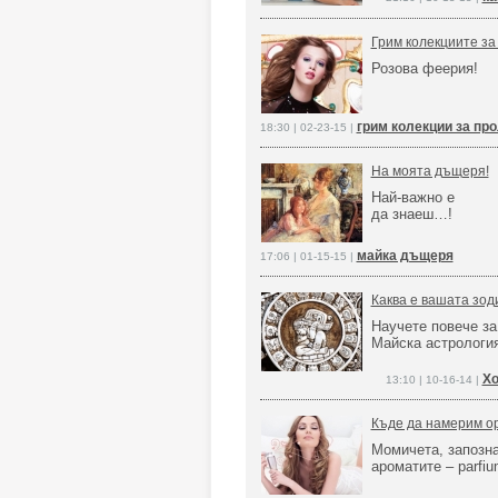
Грим колекциите за 
Розова феерия!
грим колекции за пр
18:30 | 02-23-15 |
На моята дъщеря!
Най-важно е
да знаеш…!
майка дъщеря
17:06 | 01-15-15 |
Каква е вашата зод
Научете повече за
Майска астрологи
Хо
13:10 | 10-16-14 |
Къде да намерим о
Момичета, запозна
ароматите – parfiu