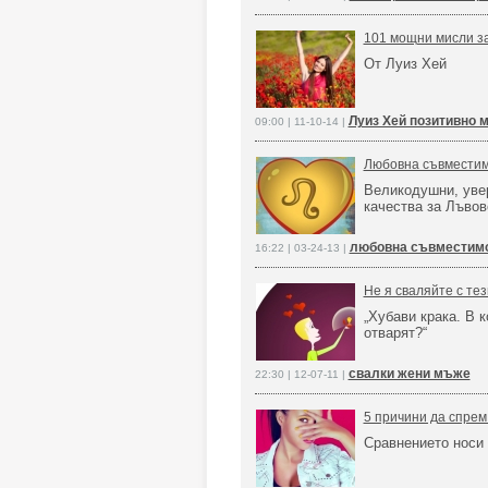
101 мощни мисли за
От Луиз Хей
Луиз Хей позитивно 
09:00 | 11-10-14 |
Любовна съвместим
Великодушни, уве
качества за Лъвов
любовна съвместимос
16:22 | 03-24-13 |
Не я сваляйте с те
„Хубави крака. В 
отварят?“
свалки жени мъже
22:30 | 12-07-11 |
5 причини да спрем
Сравнението носи