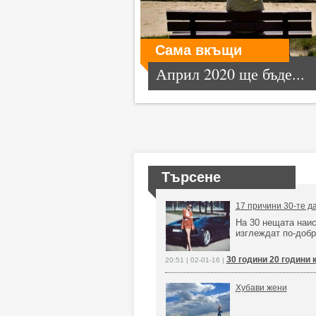
Сама вкъщи
Април 2020 ще бъде...
Търсене
17 причини 30-те да
На 30 нещата наис
изглеждат по-добр
30 години 20 години 
20:51 | 02-01-16 |
Хубави жени