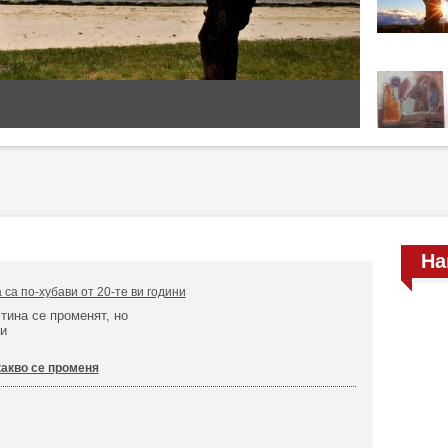
На
 са по-хубави от 20-те ви години
тина се променят, но
и
какво се променя