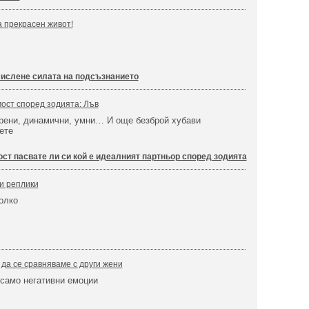
 прекрасен живот!
мислене силата на подсъзнанието
ост според зодията: Лъв
рени, динамични, умни… И още безброй хубави
ете
т пасвате ли си кой е идеалният партньор според зодията
зи реплики
колко
 да се сравняваме с други жени
 само негативни емоции