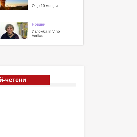
Още 10 мощни...
Новини
Изложба In Vino
Veritas
й-четени