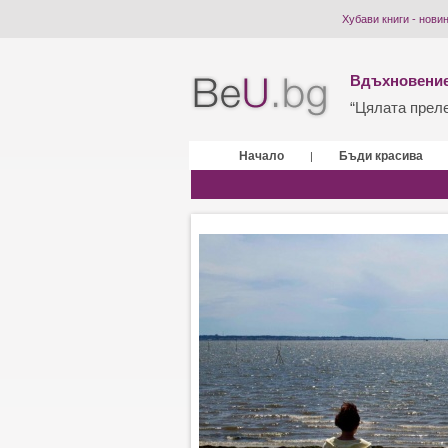
Хубави книги - нови
Вдъхновение
“Цялата прелес
Начало
Бъди красива
|