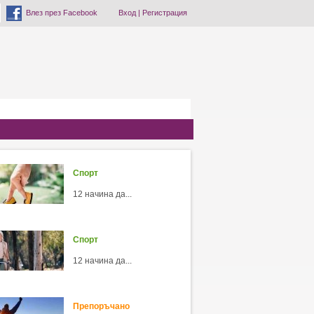
Влез през Facebook
Вход
|
Регистрация
Спорт
12 начина да...
Спорт
12 начина да...
Препоръчано