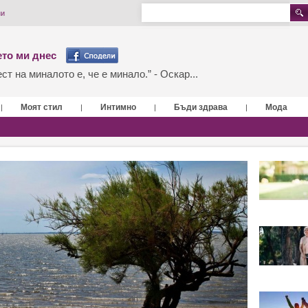
ни
то ми днес
т на миналото е, че е минало.” - Оскар...
Моят стил
Интимно
Бъди здрава
Мода
|
|
|
|