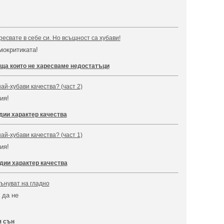
ресвате в себе си. Но всъщност са хубави!
мокритиката!
ща които не харесваме недостатъци
най-хубави качества? (част 2)
ия!
дии характер качества
най-хубави качества? (част 1)
ия!
дии характер качества
ънуват на гладно
 да не
я сън