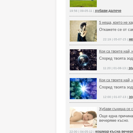
хубави далече
19:56 | 09-05-11 |
5 неща, които не ха
Откажете се от са
не
22:19 | 05-07-15 |
Кои са твоите най, 
Според твоята зод
зо
11:20 | 01-08-13 |
Кои са твоите най, 
Според твоята зод
зо
12:00 | 01-07-13 |
Хубави сънища се с
Още една причина
вечеряме късно.
кошмар късна вечер
22:00 | 04-05-12 |