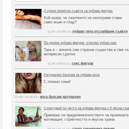
3 супер приятни съвета за хубава фигура
Кой казва, че свалянето на килограми става
само мъки и глад?
хубаво тяло отслабване съвети
11:00 | 07-06-14 |
По-добре хубава фигура, отколко хубав секс
Така е – жените сме странни същества и сме с
интересни сделки.
секс фигура
11:28 | 03-01-11 |
Натурален балсам за хубава коса
С ленено семе!
коса балсам натурален
23:00 | 03-26-15 |
Спортувай по-често за хубава фигура с 6 лесни съ
Приемаш ли предизвикателството за промяната 
мотивация, стриктността и вкусна храна
спорт тренировка режим
08:20 | 07-11-14 |