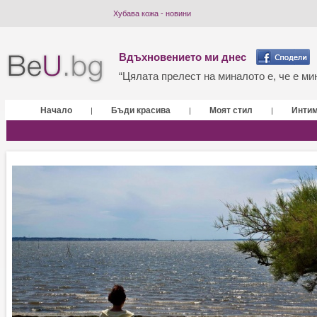
Хубава кожа - новини
Вдъхновението ми днес
“Цялата прелест на миналото е, че е мин
Начало
Бъди красива
Моят стил
Инти
|
|
|