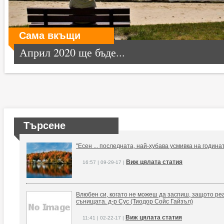
Сама вкъщи
Април 2020 ще бъде...
Търсене
"Есен ... последната, най-хубава усмивка на годин
Виж цялата статия
16:57 | 09-29-17 |
Влюбен си, когато не можеш да заспиш, защото реа
сънищата. д-р Сус (Тиодор Сойс Гайзъл)
Виж цялата статия
11:41 | 02-22-17 |