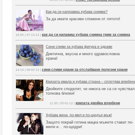
Как да си направиш хубава снимка?
За да имате красиви спомени от лятото!
как да си напавиш хубава снимка грим за снимка
16:00 | 07-13-13 |
Сини сливи за хубава фигура и здраве
Диетична, вкусна и много здравословна
храна!
сини сливи храни за отслабване полезни храни
14:14 | 06-02-13 |
Кризата имала и хубава страна – сплотява влюбен
Двойките споделят, че никога не са се чувствал
толкова близки!
кризата двойка влюбени
11:30 | 05-01-12 |
Хубава жена, по-мил и по-щедър мъж!
Защото покрай готина мацка мъжете стават по-
мили и… по-щедри!