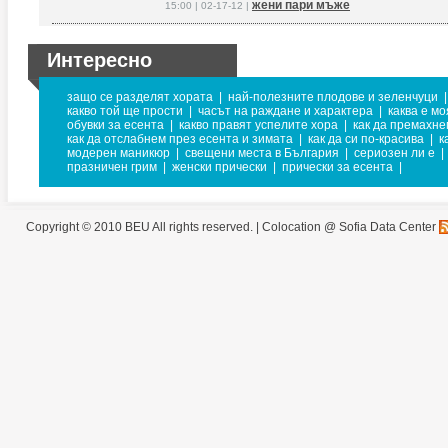
жени пари мъже
15:00 | 02-17-12 |
Интересно
защо се разделят хората
|
най-полезните плодове и зеленчуци
|
какво той ще прости
|
часът на раждане и характера
|
каква е мо
обувки за есента
|
какво правят успелите хора
|
как да премахне
как да отслабнем през есента и зимата
|
как да си по-красива
|
к
модерен маникюр
|
свещени места в България
|
сериозен ли е
|
празничен грим
|
женски прически
|
прически за есента
|
Copyright © 2010 BEU All rights reserved. |
Colocation @ Sofia Data Center