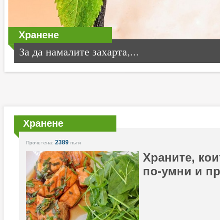
Хранене
За да намалите захарта,...
Хранене
2389
Прочетена:
пъти
Храните, кои
по-умни и п