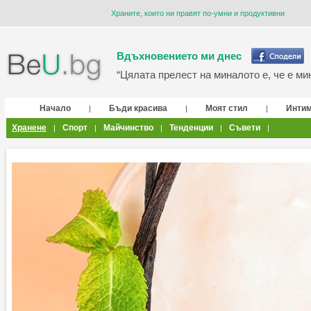
Храните, които ни правят по-умни и продуктивни
Вдъхновението ми днес
“Цялата прелест на миналото е, че е мин
Начало
Бъди красива
Моят стил
Инти
|
|
|
Хранене
Спорт
Майчинство
Тенденции
Съвети
|
|
|
|
|