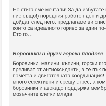
Но стига сме мечтали! За да избутате 
ние също!) поредния работен ден и др
дойдат след него, предлагаме ви спис
които са идеалното гориво за един по
Ето го…
Боровинки и други горски плодове
Боровинки, малини, къпини, горски яго
преливат от антиоксиданти, а те пък 
паметта и двигателната координация!
много ефективни и срещу стрес, а ко
боровинки и авокадо поддържа мембр
мозъчните клетки млада.