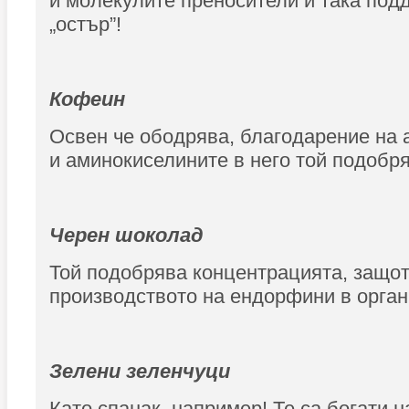
и молекулите преносители и така под
„остър”!
Кофеин
Освен че ободрява, благодарение на 
и аминокиселините в него той подобря
Черен шоколад
Той подобрява концентрацията, защо
производството на ендорфини в орган
Зелени зеленчуци
Като спанак, например! Те са богати н