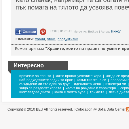
пък помага на тялото да усвоява пове
07:00 | 05-31-12
Никол
Източник: BeU.bg | Автор:
Елементи:
храни
,
умни
,
продуктивни
Коментари към
"Храните, които ни правят по-умни и про
Интересно
прически за есента
|
какво правят успелите хора
|
как да се пре
най-подходящите зодии за брак
|
какъв тип жена си
|
проблеми в
създадени ли сте един за друг
|
идеалната жена
|
изневери ми
|
защо се разделят хората
|
часът на раждане и характера
|
сери
шоколадова диета
|
каква е моята аура
|
трикчета
|
лесна диет
Copyright © 2010 BEU All rights reserved. |
Colocation @ Sofia Data Center