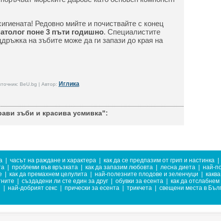
хигиената! Редовно мийте и почиствайте с конец
атолог поне 3 пъти годишно
. Специалистите
ддръжка на зъбите може да ги запази до края на
Иглика
точник: BeU.bg | Автор:
рави зъби и красива усмивка":
а
|
часът на раждане и характера
|
как да се предпазим от грип и настинка
|
та
|
проблеми във връзката
|
как да запазим любовта
|
лесна диета
|
най-п
е
|
как да премахнем целулита
|
най-полезните плодове и зеленчуци
|
каква
тните
|
създадени ли сте един за друг
|
обувки за есента
|
как да отслабнем
и
|
най-добрият секс
|
прически за есента
|
трикчета
|
свещени места в Бъл