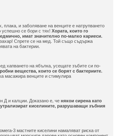
, плака, и заболяване на венците е натрупването
о успешно се бори с тях!
Хората, които го
седмично, имат значително по-малко кариеси.
захар! Спрете се на мед. Той също съдържа
явата на бактерии.
лед хапването на ябълка, усещате зъбите си по-
обни вещества, които се борят с бактериите.
ка масажира венците и стимулира
н Д и калции. Доказано е, че
някои сирена като
еутрализират киселините, разрушаващи зъбния
 омега-3 мастните киселини намаляват риска от
епоръчват морските дарове като основен компонент