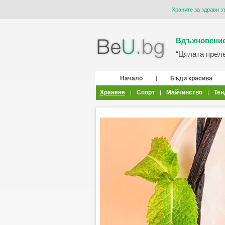
Храните за здрави з
Вдъхновение
“Цялата прелес
Начало
Бъди красива
|
Хранене
Спорт
Майчинство
Тен
|
|
|