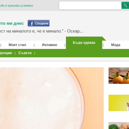
ъби и красива усмивка
то ми днес
т на миналото е, че е минало.” - Оскар...
Бъди здрава
Моят стил
Интимно
Мода
|
|
|
|
денции
Съвети
|
|