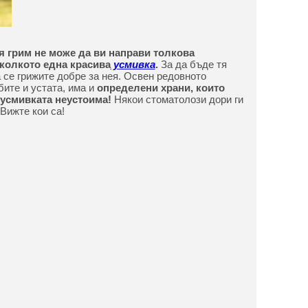
я грим не може да ви направи толкова
колкото една красива
усмивка
.
За да бъде тя
а се грижите добре за нея. Освен редовното
бите и устата, има и
определени храни, които
усмивката неустоима!
Някои стоматолози дори ги
 Вижте кои са!