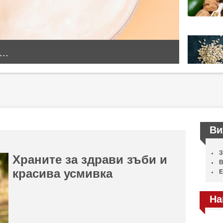
..
Ви
З
Храните за здрави зъби и
В
красива усмивка
Е
На