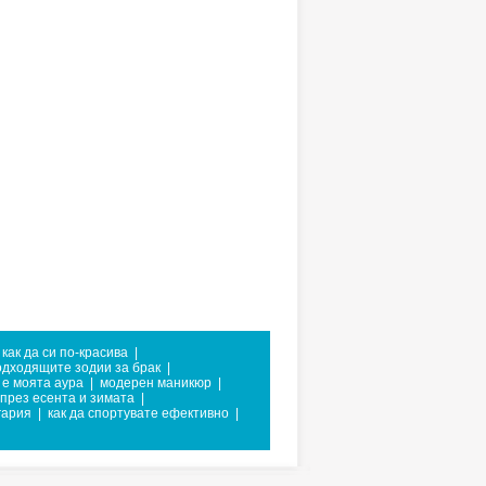
как да си по-красива
|
одходящите зодии за брак
|
 е моята аура
|
модерен маникюр
|
 през есента и зимата
|
гария
|
как да спортувате ефективно
|