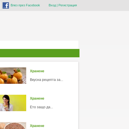
Влез през Facebook
Вход
|
Регистрация
Хранене
Вкусна рецепта за...
Хранене
Ето защо да...
Хранене