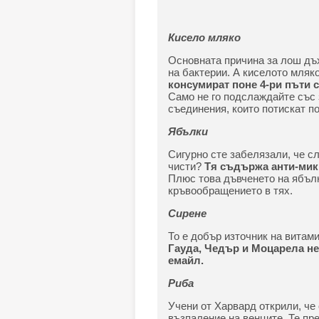
Кисело мляко
Основната причина за лош дъх
на бактерии. А киселото мляк
консумират поне 4-ри пъти 
Само не го подслаждайте със 
съединения, които потискат по
Ябълки
Сигурно сте забелязали, че с
чисти?
Тя съдържа анти-микр
Плюс това дъвченето на ябъл
кръвообращението в тях.
Сирене
То е добър източник на витами
Гауда, Чедър и Моцарела н
емайл.
Риба
Учени от Харвард открили, че
възпаление на венците. Те пр