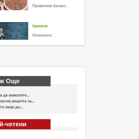
Правилния баланс...
Хранене
Полезните...
ж Още
а да намалите...
кусна рецепта за...
то защо да...
й-четени