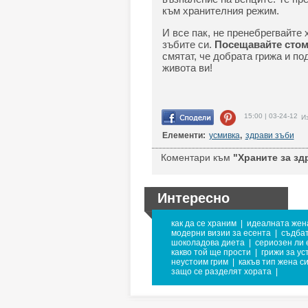
към хранителния режим.
И все пак, не пренебрегвайте 
зъбите си.
Посещавайте стом
смятат, че добрата грижа и по
живота ви!
15:00 | 03-24-12
Из
Елементи:
усмивка
,
здрави зъби
Коментари към
"Храните за зд
Интересно
как да се храним
|
идеалната жен
модерни визии за есента
|
съдба
шоколадова диета
|
сериозен ли 
какво той ще прости
|
грижи за ус
неустоим грим
|
какъв тип жена с
защо се разделят хората
|