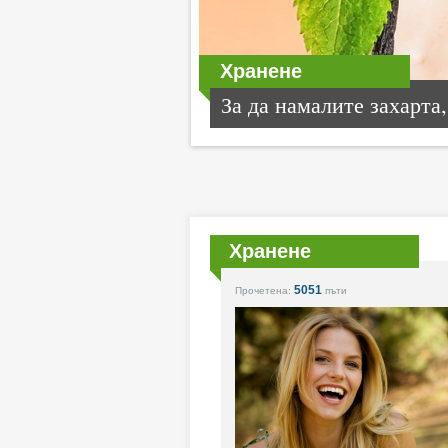
Хранене
За да намалите захарта,.
Хранене
5051
Прочетена:
пъти